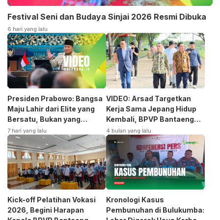
Festival Seni dan Budaya Sinjai 2026 Resmi Dibuka
6 hari yang lalu
Presiden Prabowo: Bangsa
VIDEO: Arsad Targetkan
Maju Lahir dari Elite yang
Kerja Sama Jepang Hidup
Bersatu, Bukan yang
Kembali, BPVP Bantaeng
Terpecah
Siap Bangkitkan Jurusan
7 hari yang lalu
4 bulan yang lalu
Otomotif
Kick-off Pelatihan Vokasi
Kronologi Kasus
2026, Begini Harapan
Pembunuhan di Bulukumba: