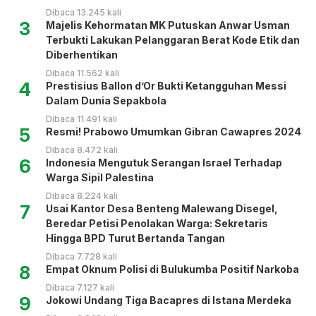
Dibaca 13.245 kali
3
Majelis Kehormatan MK Putuskan Anwar Usman
Terbukti Lakukan Pelanggaran Berat Kode Etik dan
Diberhentikan
Dibaca 11.562 kali
4
Prestisius Ballon d’Or Bukti Ketangguhan Messi
Dalam Dunia Sepakbola
Dibaca 11.491 kali
5
Resmi! Prabowo Umumkan Gibran Cawapres 2024
Dibaca 8.472 kali
6
Indonesia Mengutuk Serangan Israel Terhadap
Warga Sipil Palestina
Dibaca 8.224 kali
7
Usai Kantor Desa Benteng Malewang Disegel,
Beredar Petisi Penolakan Warga: Sekretaris
Hingga BPD Turut Bertanda Tangan
Dibaca 7.728 kali
8
Empat Oknum Polisi di Bulukumba Positif Narkoba
Dibaca 7.127 kali
9
Jokowi Undang Tiga Bacapres di Istana Merdeka