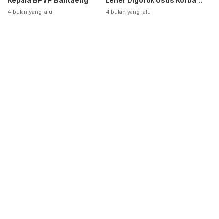
Kepala BPVP Bantaeng
Leher Digorok Usus Korban
Dikeluarkan
4 bulan yang lalu
4 bulan yang lalu