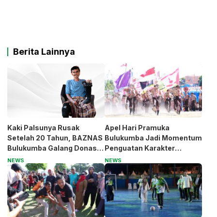
Berita Lainnya
Kaki Palsunya Rusak
Apel Hari Pramuka
Setelah 20 Tahun, BAZNAS
Bulukumba Jadi Momentum
Bulukumba Galang Donasi
Penguatan Karakter
untuk Pak Pardi
Generasi Muda
NEWS
NEWS