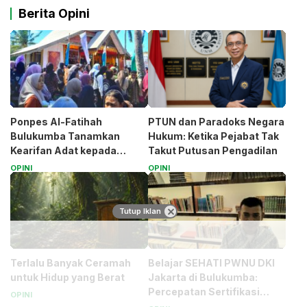
Berita Opini
Ponpes Al-Fatihah
PTUN dan Paradoks Negara
Bulukumba Tanamkan
Hukum: Ketika Pejabat Tak
Kearifan Adat kepada
Takut Putusan Pengadilan
Santri (Bagian 1)
OPINI
OPINI
Tutup Iklan
Terlalu Banyak Ceramah
Belajar SEHATI PWNU DKI
untuk Hidup yang Berat
Jakarta di Bulukumba:
Percepatan Sertifikasi
OPINI
Halal Bagi UMK