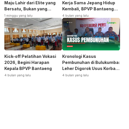
Maju Lahir dari Elite yang
Kerja Sama Jepang Hidup
Bersatu, Bukan yang
Kembali, BPVP Bantaeng
Terpecah
Siap Bangkitkan Jurusan
1 minggu yang lalu
4 bulan yang lalu
Otomotif
Kick-off Pelatihan Vokasi
Kronologi Kasus
2026, Begini Harapan
Pembunuhan di Bulukumba:
Kepala BPVP Bantaeng
Leher Digorok Usus Korban
Dikeluarkan
4 bulan yang lalu
4 bulan yang lalu