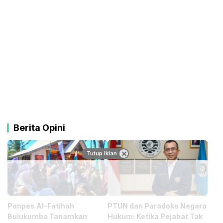
Berita Opini
Tutup Iklan
Ponpes Al-Fatihah
PTUN dan Paradoks Negara
Bulukumba Tanamkan
Hukum: Ketika Pejabat Tak