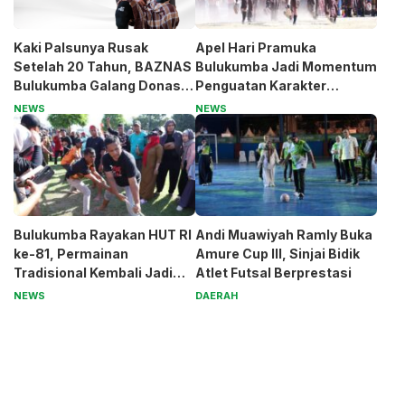
Kaki Palsunya Rusak
Apel Hari Pramuka
Setelah 20 Tahun, BAZNAS
Bulukumba Jadi Momentum
Bulukumba Galang Donasi
Penguatan Karakter
untuk Pak Pardi
Generasi Muda
NEWS
NEWS
Bulukumba Rayakan HUT RI
Andi Muawiyah Ramly Buka
ke-81, Permainan
Amure Cup III, Sinjai Bidik
Tradisional Kembali Jadi
Atlet Futsal Berprestasi
Magnet
NEWS
DAERAH