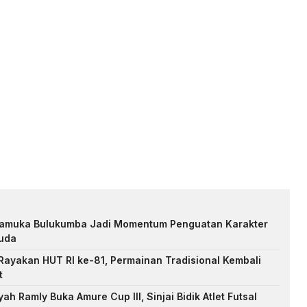
Pramuka Bulukumba Jadi Momentum Penguatan Karakter
uda
ayakan HUT RI ke-81, Permainan Tradisional Kembali
t
h Ramly Buka Amure Cup III, Sinjai Bidik Atlet Futsal