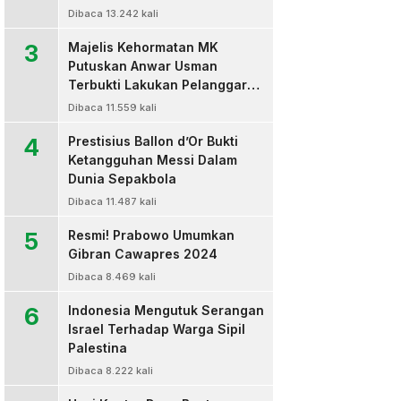
Dibaca 13.242 kali
3
Majelis Kehormatan MK
Putuskan Anwar Usman
Terbukti Lakukan Pelanggaran
Berat Kode Etik dan
Dibaca 11.559 kali
Diberhentikan
4
Prestisius Ballon d’Or Bukti
Ketangguhan Messi Dalam
Dunia Sepakbola
Dibaca 11.487 kali
5
Resmi! Prabowo Umumkan
Gibran Cawapres 2024
Dibaca 8.469 kali
6
Indonesia Mengutuk Serangan
Israel Terhadap Warga Sipil
Palestina
Dibaca 8.222 kali