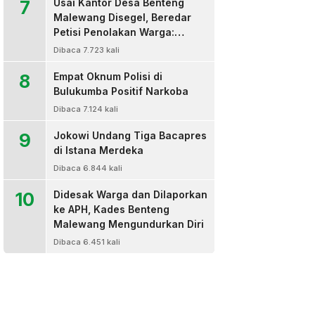
7
Usai Kantor Desa Benteng
Malewang Disegel, Beredar
Petisi Penolakan Warga:
Sekretaris Hingga BPD Turut
Dibaca 7.723 kali
Bertanda Tangan
8
Empat Oknum Polisi di
Bulukumba Positif Narkoba
Dibaca 7.124 kali
9
Jokowi Undang Tiga Bacapres
di Istana Merdeka
Dibaca 6.844 kali
10
Didesak Warga dan Dilaporkan
ke APH, Kades Benteng
Malewang Mengundurkan Diri
Dibaca 6.451 kali