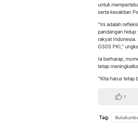
untuk memperteba
serta kesaktian Pa
“Ini adalah reflek
pandangan hidup 
rakyat Indonesia.
G30S PKI,” ungkap 
Ia berharap, mome
tetap meningkatk
“Kita harus tetap
2
Tag:
Bulukumb