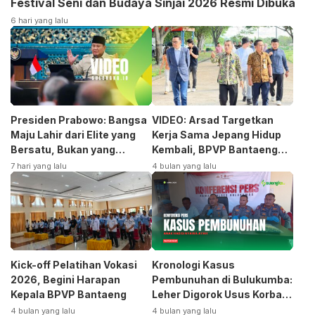
Festival Seni dan Budaya Sinjai 2026 Resmi Dibuka
6 hari yang lalu
Presiden Prabowo: Bangsa
VIDEO: Arsad Targetkan
Maju Lahir dari Elite yang
Kerja Sama Jepang Hidup
Bersatu, Bukan yang
Kembali, BPVP Bantaeng
Terpecah
Siap Bangkitkan Jurusan
7 hari yang lalu
4 bulan yang lalu
Otomotif
Kick-off Pelatihan Vokasi
Kronologi Kasus
2026, Begini Harapan
Pembunuhan di Bulukumba:
Kepala BPVP Bantaeng
Leher Digorok Usus Korban
Dikeluarkan
4 bulan yang lalu
4 bulan yang lalu