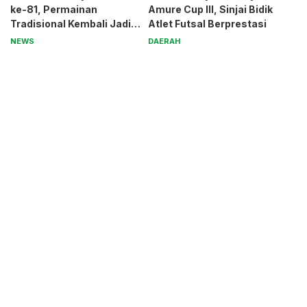
ke-81, Permainan
Amure Cup III, Sinjai Bidik
Tradisional Kembali Jadi
Atlet Futsal Berprestasi
Magnet
NEWS
DAERAH