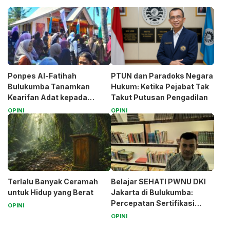
Ponpes Al-Fatihah
PTUN dan Paradoks Negara
Bulukumba Tanamkan
Hukum: Ketika Pejabat Tak
Kearifan Adat kepada
Takut Putusan Pengadilan
Santri (Bagian 1)
OPINI
OPINI
Terlalu Banyak Ceramah
Belajar SEHATI PWNU DKI
untuk Hidup yang Berat
Jakarta di Bulukumba:
Percepatan Sertifikasi
OPINI
Halal Bagi UMK
OPINI