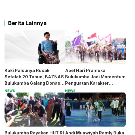
Berita Lainnya
Kaki Palsunya Rusak
Apel Hari Pramuka
Setelah 20 Tahun, BAZNAS
Bulukumba Jadi Momentum
Bulukumba Galang Donasi
Penguatan Karakter
untuk Pak Pardi
Generasi Muda
NEWS
NEWS
Bulukumba Rayakan HUT RI
Andi Muawiyah Ramly Buka