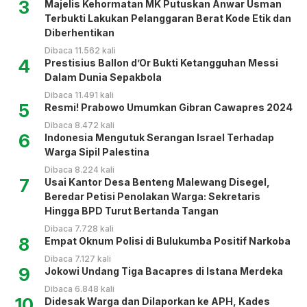
3
Majelis Kehormatan MK Putuskan Anwar Usman
Terbukti Lakukan Pelanggaran Berat Kode Etik dan
Diberhentikan
Dibaca 11.562 kali
4
Prestisius Ballon d’Or Bukti Ketangguhan Messi
Dalam Dunia Sepakbola
Dibaca 11.491 kali
5
Resmi! Prabowo Umumkan Gibran Cawapres 2024
Dibaca 8.472 kali
6
Indonesia Mengutuk Serangan Israel Terhadap
Warga Sipil Palestina
Dibaca 8.224 kali
7
Usai Kantor Desa Benteng Malewang Disegel,
Beredar Petisi Penolakan Warga: Sekretaris
Hingga BPD Turut Bertanda Tangan
Dibaca 7.728 kali
8
Empat Oknum Polisi di Bulukumba Positif Narkoba
Dibaca 7.127 kali
9
Jokowi Undang Tiga Bacapres di Istana Merdeka
Dibaca 6.848 kali
10
Didesak Warga dan Dilaporkan ke APH, Kades