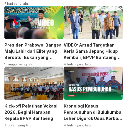
7 hari yang lalu
Presiden Prabowo: Bangsa
VIDEO: Arsad Targetkan
Maju Lahir dari Elite yang
Kerja Sama Jepang Hidup
Bersatu, Bukan yang
Kembali, BPVP Bantaeng
Terpecah
Siap Bangkitkan Jurusan
1 minggu yang lalu
4 bulan yang lalu
Otomotif
Kick-off Pelatihan Vokasi
Kronologi Kasus
2026, Begini Harapan
Pembunuhan di Bulukumba:
Kepala BPVP Bantaeng
Leher Digorok Usus Korban
Dikeluarkan
4 bulan yang lalu
4 bulan yang lalu