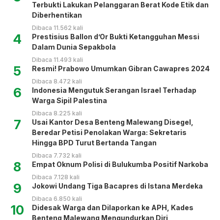
Terbukti Lakukan Pelanggaran Berat Kode Etik dan
Diberhentikan
Dibaca 11.562 kali
4
Prestisius Ballon d’Or Bukti Ketangguhan Messi
Dalam Dunia Sepakbola
Dibaca 11.493 kali
5
Resmi! Prabowo Umumkan Gibran Cawapres 2024
Dibaca 8.472 kali
6
Indonesia Mengutuk Serangan Israel Terhadap
Warga Sipil Palestina
Dibaca 8.225 kali
7
Usai Kantor Desa Benteng Malewang Disegel,
Beredar Petisi Penolakan Warga: Sekretaris
Hingga BPD Turut Bertanda Tangan
Dibaca 7.732 kali
8
Empat Oknum Polisi di Bulukumba Positif Narkoba
Dibaca 7.128 kali
9
Jokowi Undang Tiga Bacapres di Istana Merdeka
Dibaca 6.850 kali
10
Didesak Warga dan Dilaporkan ke APH, Kades
Benteng Malewang Mengundurkan Diri