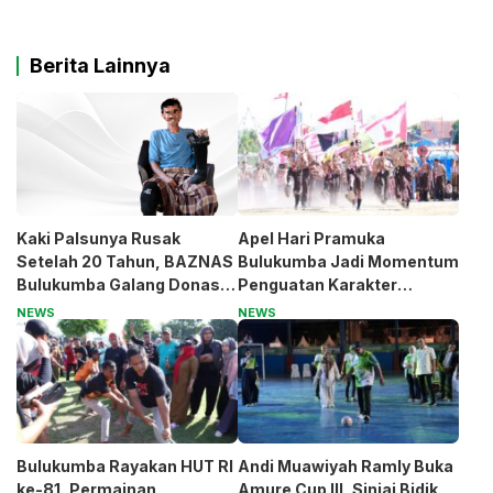
Berita Lainnya
Kaki Palsunya Rusak
Apel Hari Pramuka
Setelah 20 Tahun, BAZNAS
Bulukumba Jadi Momentum
Bulukumba Galang Donasi
Penguatan Karakter
untuk Pak Pardi
Generasi Muda
NEWS
NEWS
Bulukumba Rayakan HUT RI
Andi Muawiyah Ramly Buka
ke-81, Permainan
Amure Cup III, Sinjai Bidik