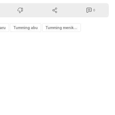
0
aru
Tumming abu
Tumming menikah