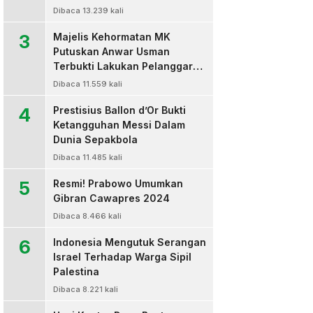
Dibaca 13.239 kali
3
Majelis Kehormatan MK
Putuskan Anwar Usman
Terbukti Lakukan Pelanggaran
Berat Kode Etik dan
Dibaca 11.559 kali
Diberhentikan
4
Prestisius Ballon d’Or Bukti
Ketangguhan Messi Dalam
Dunia Sepakbola
Dibaca 11.485 kali
5
Resmi! Prabowo Umumkan
Gibran Cawapres 2024
Dibaca 8.466 kali
6
Indonesia Mengutuk Serangan
Israel Terhadap Warga Sipil
Palestina
Dibaca 8.221 kali