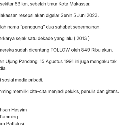
ekitar 63 km, sebelah timur Kota Makassar.
akassar, resepsi akan digelar Senin 5 Juni 2023.
ah nama “panggung” dua sahabat sepermainan.
rkarya sejak satu dekade yang lalu ( 2013 )
G mereka sudah dicentang FOLLOW oleh 849 Ribu akun.
an Ujung Pandang, 15 Agustus 1991 ini juga mengaku tak
dia.
i sosial media pribadi.
ing memiliki cita-cita menjadi pelukis, penulis dan gitaris.
khsan Hasyim
 Tumming
m Pattulusi