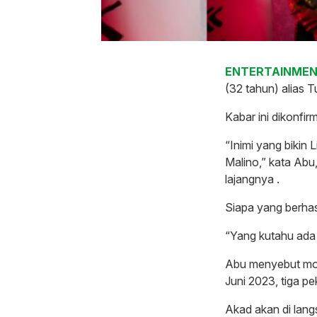
ENTERTAINMENT
(32 tahun) alias 
Kabar ini dikonfir
“Inimi yang bikin 
Malino,” kata Ab
lajangnya .
Siapa yang berha
“Yang kutahu ada
Abu menyebut mom
Juni 2023, tiga p
Akad akan di lang