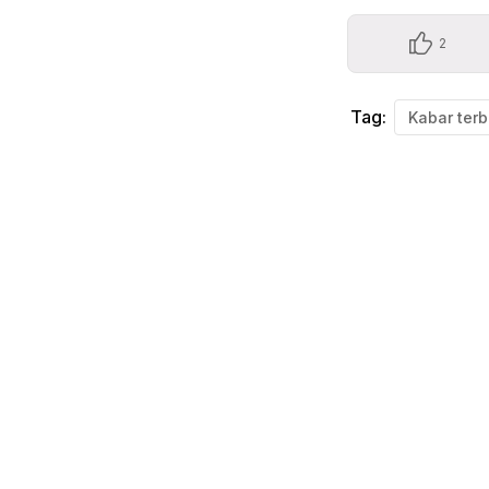
2
Tag:
Kabar terb