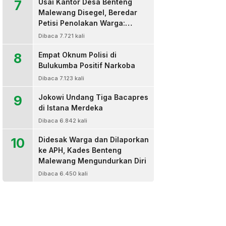
7
Usai Kantor Desa Benteng
Malewang Disegel, Beredar
Petisi Penolakan Warga:
Sekretaris Hingga BPD Turut
Dibaca 7.721 kali
Bertanda Tangan
8
Empat Oknum Polisi di
Bulukumba Positif Narkoba
Dibaca 7.123 kali
9
Jokowi Undang Tiga Bacapres
di Istana Merdeka
Dibaca 6.842 kali
10
Didesak Warga dan Dilaporkan
ke APH, Kades Benteng
Malewang Mengundurkan Diri
Dibaca 6.450 kali