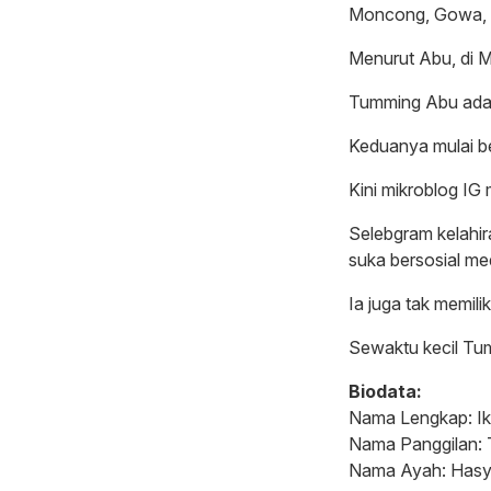
Moncong, Gowa, s
Menurut Abu, di M
Tumming Abu adal
Keduanya mulai be
Kini mikroblog I
Selebgram kelahir
suka bersosial me
Ia juga tak memilik
Sewaktu kecil Tumm
Biodata:
Nama Lengkap: I
Nama Panggilan:
Nama Ayah: Hasyi