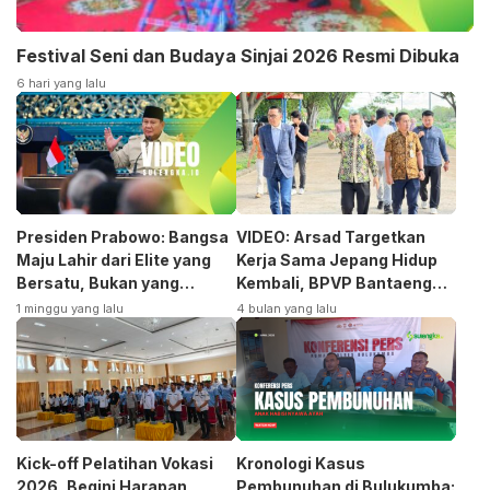
Festival Seni dan Budaya Sinjai 2026 Resmi Dibuka
6 hari yang lalu
Presiden Prabowo: Bangsa
VIDEO: Arsad Targetkan
Maju Lahir dari Elite yang
Kerja Sama Jepang Hidup
Bersatu, Bukan yang
Kembali, BPVP Bantaeng
Terpecah
Siap Bangkitkan Jurusan
1 minggu yang lalu
4 bulan yang lalu
Otomotif
Kick-off Pelatihan Vokasi
Kronologi Kasus
2026, Begini Harapan
Pembunuhan di Bulukumba: