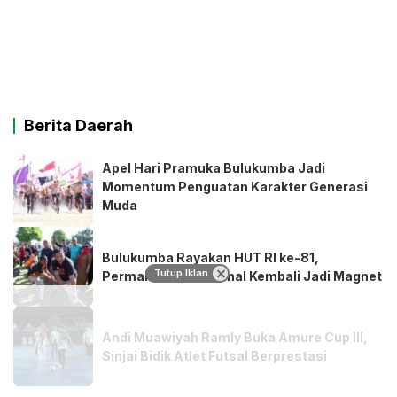
Berita Daerah
Apel Hari Pramuka Bulukumba Jadi
Momentum Penguatan Karakter Generasi
Muda
Bulukumba Rayakan HUT RI ke-81,
Tutup Iklan
Permainan Tradisional Kembali Jadi Magnet
Andi Muawiyah Ramly Buka Amure Cup III,
Sinjai Bidik Atlet Futsal Berprestasi