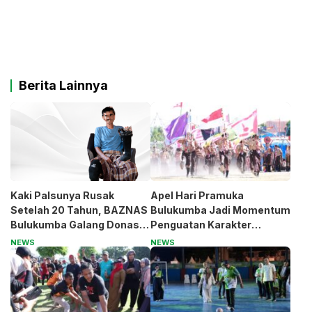
Berita Lainnya
Kaki Palsunya Rusak
Apel Hari Pramuka
Setelah 20 Tahun, BAZNAS
Bulukumba Jadi Momentum
Bulukumba Galang Donasi
Penguatan Karakter
untuk Pak Pardi
Generasi Muda
NEWS
NEWS