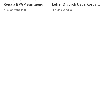
Kepala BPVP Bantaeng
Leher Digorok Usus Korban
Dikeluarkan
4 bulan yang lalu
4 bulan yang lalu