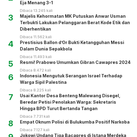
Eja Menang 3-1
Dibaca 13.245 kali
3
Majelis Kehormatan MK Putuskan Anwar Usman
Terbukti Lakukan Pelanggaran Berat Kode Etik dan
Diberhentikan
Dibaca 11.562 kali
4
Prestisius Ballon d’Or Bukti Ketangguhan Messi
Dalam Dunia Sepakbola
Dibaca 11.493 kali
5
Resmi! Prabowo Umumkan Gibran Cawapres 2024
Dibaca 8.472 kali
6
Indonesia Mengutuk Serangan Israel Terhadap
Warga Sipil Palestina
Dibaca 8.225 kali
7
Usai Kantor Desa Benteng Malewang Disegel,
Beredar Petisi Penolakan Warga: Sekretaris
Hingga BPD Turut Bertanda Tangan
Dibaca 7.731 kali
8
Empat Oknum Polisi di Bulukumba Positif Narkoba
Dibaca 7.127 kali
9
Jokowi Undang Tiga Bacapres di Istana Merdeka