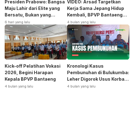
Presiden Prabowo: Bangsa
VIDEO: Arsad Targetkan
Maju Lahir dari Elite yang
Kerja Sama Jepang Hidup
Bersatu, Bukan yang
Kembali, BPVP Bantaeng
Terpecah
Siap Bangkitkan Jurusan
6 hari yang lalu
4 bulan yang lalu
Otomotif
Kick-off Pelatihan Vokasi
Kronologi Kasus
2026, Begini Harapan
Pembunuhan di Bulukumba:
Kepala BPVP Bantaeng
Leher Digorok Usus Korban
Dikeluarkan
4 bulan yang lalu
4 bulan yang lalu