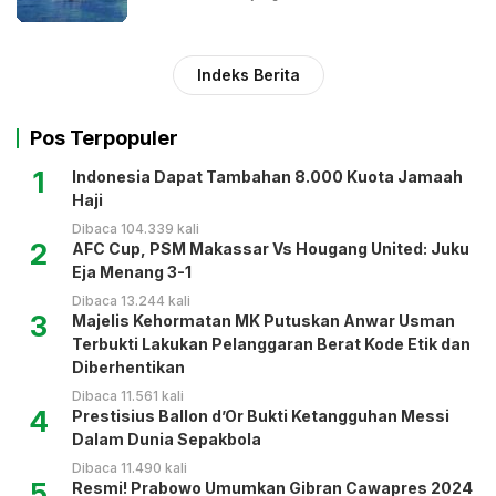
Indeks Berita
Pos Terpopuler
1
Indonesia Dapat Tambahan 8.000 Kuota Jamaah
Haji
Dibaca 104.339 kali
2
AFC Cup, PSM Makassar Vs Hougang United: Juku
Eja Menang 3-1
Dibaca 13.244 kali
3
Majelis Kehormatan MK Putuskan Anwar Usman
Terbukti Lakukan Pelanggaran Berat Kode Etik dan
Diberhentikan
Dibaca 11.561 kali
4
Prestisius Ballon d’Or Bukti Ketangguhan Messi
Dalam Dunia Sepakbola
Dibaca 11.490 kali
5
Resmi! Prabowo Umumkan Gibran Cawapres 2024