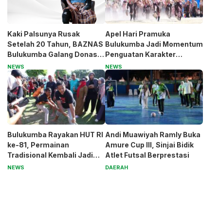
Kaki Palsunya Rusak
Apel Hari Pramuka
Setelah 20 Tahun, BAZNAS
Bulukumba Jadi Momentum
Bulukumba Galang Donasi
Penguatan Karakter
untuk Pak Pardi
Generasi Muda
NEWS
NEWS
Bulukumba Rayakan HUT RI
Andi Muawiyah Ramly Buka
ke-81, Permainan
Amure Cup III, Sinjai Bidik
Tradisional Kembali Jadi
Atlet Futsal Berprestasi
Magnet
NEWS
DAERAH