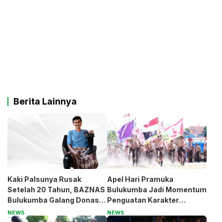
Berita Lainnya
Kaki Palsunya Rusak
Apel Hari Pramuka
Setelah 20 Tahun, BAZNAS
Bulukumba Jadi Momentum
Bulukumba Galang Donasi
Penguatan Karakter
untuk Pak Pardi
Generasi Muda
NEWS
NEWS