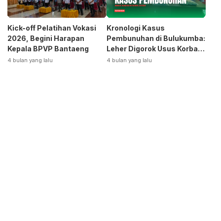
Kick-off Pelatihan Vokasi
Kronologi Kasus
2026, Begini Harapan
Pembunuhan di Bulukumba:
Kepala BPVP Bantaeng
Leher Digorok Usus Korban
Dikeluarkan
4 bulan yang lalu
4 bulan yang lalu