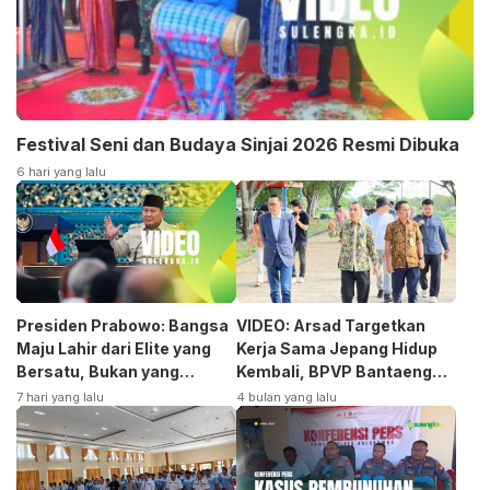
Festival Seni dan Budaya Sinjai 2026 Resmi Dibuka
6 hari yang lalu
Presiden Prabowo: Bangsa
VIDEO: Arsad Targetkan
Maju Lahir dari Elite yang
Kerja Sama Jepang Hidup
Bersatu, Bukan yang
Kembali, BPVP Bantaeng
Terpecah
Siap Bangkitkan Jurusan
7 hari yang lalu
4 bulan yang lalu
Otomotif