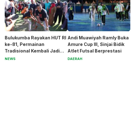
Bulukumba Rayakan HUT RI
Andi Muawiyah Ramly Buka
ke-81, Permainan
Amure Cup III, Sinjai Bidik
Tradisional Kembali Jadi
Atlet Futsal Berprestasi
Magnet
NEWS
DAERAH