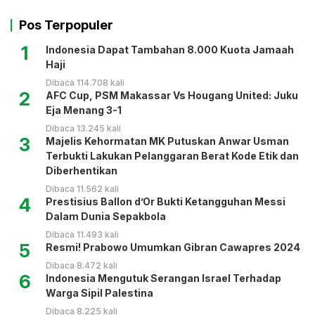
Pos Terpopuler
1
Indonesia Dapat Tambahan 8.000 Kuota Jamaah
Haji
Dibaca 114.708 kali
2
AFC Cup, PSM Makassar Vs Hougang United: Juku
Eja Menang 3-1
Dibaca 13.245 kali
3
Majelis Kehormatan MK Putuskan Anwar Usman
Terbukti Lakukan Pelanggaran Berat Kode Etik dan
Diberhentikan
Dibaca 11.562 kali
4
Prestisius Ballon d’Or Bukti Ketangguhan Messi
Dalam Dunia Sepakbola
Dibaca 11.493 kali
5
Resmi! Prabowo Umumkan Gibran Cawapres 2024
Dibaca 8.472 kali
6
Indonesia Mengutuk Serangan Israel Terhadap
Warga Sipil Palestina
Dibaca 8.225 kali