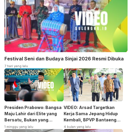
Festival Seni dan Budaya Sinjai 2026 Resmi Dibuka
7 hari yang lalu
Presiden Prabowo: Bangsa
VIDEO: Arsad Targetkan
Maju Lahir dari Elite yang
Kerja Sama Jepang Hidup
Bersatu, Bukan yang
Kembali, BPVP Bantaeng
Terpecah
Siap Bangkitkan Jurusan
1 minggu yang lalu
4 bulan yang lalu