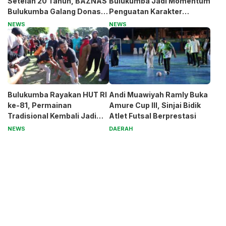
Setelah 20 Tahun, BAZNAS
Bulukumba Jadi Momentum
Bulukumba Galang Donasi
Penguatan Karakter
untuk Pak Pardi
Generasi Muda
NEWS
NEWS
Bulukumba Rayakan HUT RI
Andi Muawiyah Ramly Buka
ke-81, Permainan
Amure Cup III, Sinjai Bidik
Tradisional Kembali Jadi
Atlet Futsal Berprestasi
Magnet
NEWS
DAERAH