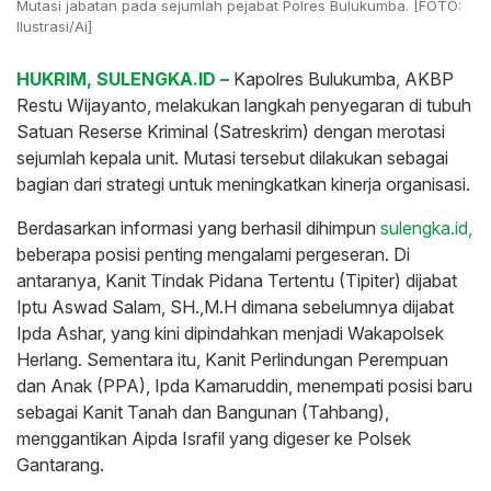
Mutasi jabatan pada sejumlah pejabat Polres Bulukumba. [FOTO:
Ilustrasi/Ai]
HUKRIM, SULENGKA.ID –
Kapolres Bulukumba, AKBP
Restu Wijayanto, melakukan langkah penyegaran di tubuh
Satuan Reserse Kriminal (Satreskrim) dengan merotasi
sejumlah kepala unit. Mutasi tersebut dilakukan sebagai
bagian dari strategi untuk meningkatkan kinerja organisasi.
Berdasarkan informasi yang berhasil dihimpun
sulengka.id,
beberapa posisi penting mengalami pergeseran. Di
antaranya, Kanit Tindak Pidana Tertentu (Tipiter) dijabat
Iptu Aswad Salam, SH.,M.H dimana sebelumnya dijabat
Ipda Ashar, yang kini dipindahkan menjadi Wakapolsek
Herlang. Sementara itu, Kanit Perlindungan Perempuan
dan Anak (PPA), Ipda Kamaruddin, menempati posisi baru
sebagai Kanit Tanah dan Bangunan (Tahbang),
menggantikan Aipda Israfil yang digeser ke Polsek
Gantarang.