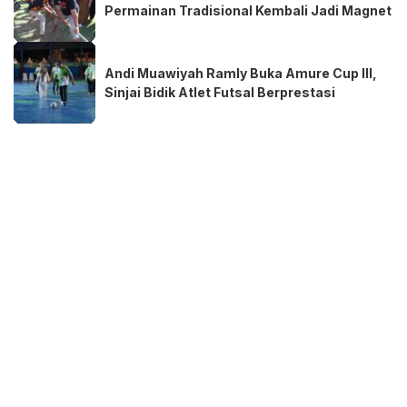
Permainan Tradisional Kembali Jadi Magnet
Andi Muawiyah Ramly Buka Amure Cup III,
Sinjai Bidik Atlet Futsal Berprestasi