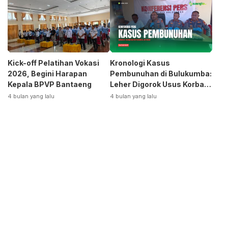
Otomotif
Kick-off Pelatihan Vokasi
Kronologi Kasus
2026, Begini Harapan
Pembunuhan di Bulukumba:
Kepala BPVP Bantaeng
Leher Digorok Usus Korban
Dikeluarkan
4 bulan yang lalu
4 bulan yang lalu