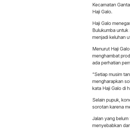
Kecamatan Gantar
Haji Galo.
Haji Galo menega
Bulukumba untuk
menjadi keluhan 
Menurut Haji Gal
menghambat produk
ada perhatian pem
“Setiap musim tan
mengharapkan solu
kata Haji Galo di
Selain pupuk, kond
sorotan karena me
Jalan yang belum t
menyebabkan damp