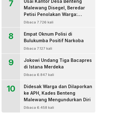
7
Usai Kantor Desa Benteng
Malewang Disegel, Beredar
Petisi Penolakan Warga:
Sekretaris Hingga BPD Turut
Dibaca 7.726 kali
Bertanda Tangan
8
Empat Oknum Polisi di
Bulukumba Positif Narkoba
Dibaca 7.127 kali
9
Jokowi Undang Tiga Bacapres
di Istana Merdeka
Dibaca 6.847 kali
10
Didesak Warga dan Dilaporkan
ke APH, Kades Benteng
Malewang Mengundurkan Diri
Dibaca 6.458 kali