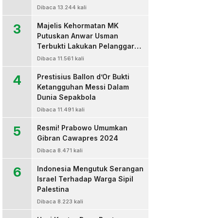
Dibaca 13.244 kali
3
Majelis Kehormatan MK
Putuskan Anwar Usman
Terbukti Lakukan Pelanggaran
Berat Kode Etik dan
Dibaca 11.561 kali
Diberhentikan
4
Prestisius Ballon d’Or Bukti
Ketangguhan Messi Dalam
Dunia Sepakbola
Dibaca 11.491 kali
5
Resmi! Prabowo Umumkan
Gibran Cawapres 2024
Dibaca 8.471 kali
6
Indonesia Mengutuk Serangan
Israel Terhadap Warga Sipil
Palestina
Dibaca 8.223 kali