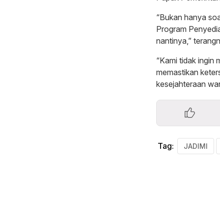
“Bukan hanya soa
Program Penyedia
nantinya,” terang
“Kami tidak ingin
memastikan keters
kesejahteraan warg
Tag:
JADIMI