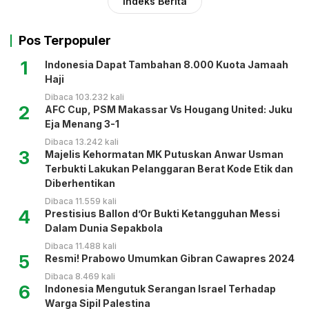
Indeks Berita
Pos Terpopuler
1
Indonesia Dapat Tambahan 8.000 Kuota Jamaah
Haji
Dibaca 103.232 kali
2
AFC Cup, PSM Makassar Vs Hougang United: Juku
Eja Menang 3-1
Dibaca 13.242 kali
3
Majelis Kehormatan MK Putuskan Anwar Usman
Terbukti Lakukan Pelanggaran Berat Kode Etik dan
Diberhentikan
Dibaca 11.559 kali
4
Prestisius Ballon d’Or Bukti Ketangguhan Messi
Dalam Dunia Sepakbola
Dibaca 11.488 kali
5
Resmi! Prabowo Umumkan Gibran Cawapres 2024
Dibaca 8.469 kali
6
Indonesia Mengutuk Serangan Israel Terhadap
Warga Sipil Palestina