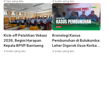
Terpecah
Siap Bangkitkan Jurusan
6 hari yang lalu
4 bulan yang lalu
Otomotif
Kick-off Pelatihan Vokasi
Kronologi Kasus
2026, Begini Harapan
Pembunuhan di Bulukumba:
Kepala BPVP Bantaeng
Leher Digorok Usus Korban
Dikeluarkan
4 bulan yang lalu
4 bulan yang lalu