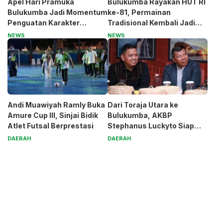
Apel Hari Pramuka
Bulukumba Rayakan HUT RI
Bulukumba Jadi Momentum
ke-81, Permainan
Penguatan Karakter
Tradisional Kembali Jadi
Generasi Muda
Magnet
NEWS
NEWS
Andi Muawiyah Ramly Buka
Dari Toraja Utara ke
Amure Cup III, Sinjai Bidik
Bulukumba, AKBP
Atlet Futsal Berprestasi
Stephanus Luckyto Siap
Jaga Kamtibmas
DAERAH
DAERAH