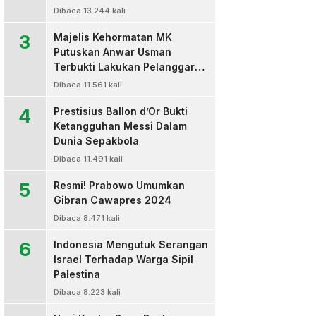
Dibaca 13.244 kali
3
Majelis Kehormatan MK
Putuskan Anwar Usman
Terbukti Lakukan Pelanggaran
Berat Kode Etik dan
Dibaca 11.561 kali
Diberhentikan
4
Prestisius Ballon d’Or Bukti
Ketangguhan Messi Dalam
Dunia Sepakbola
Dibaca 11.491 kali
5
Resmi! Prabowo Umumkan
Gibran Cawapres 2024
Dibaca 8.471 kali
6
Indonesia Mengutuk Serangan
Israel Terhadap Warga Sipil
Palestina
Dibaca 8.223 kali