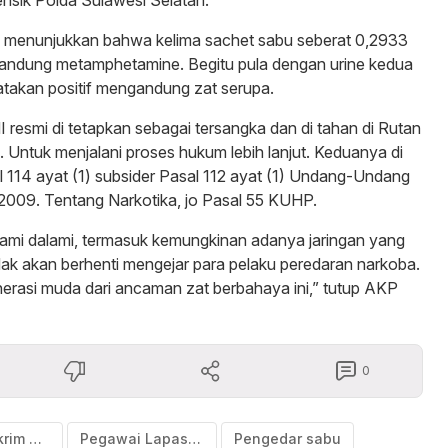
n menunjukkan bahwa kelima sachet sabu seberat 0,2933
gandung metamphetamine. Begitu pula dengan urine kedua
atakan positif mengandung zat serupa.
I resmi di tetapkan sebagai tersangka dan di tahan di Rutan
 Untuk menjalani proses hukum lebih lanjut. Keduanya di
l 114 ayat (1) subsider Pasal 112 ayat (1) Undang-Undang
009. Tentang Narkotika, jo Pasal 55 KUHP.
kami dalami, termasuk kemungkinan adanya jaringan yang
tidak akan berhenti mengejar para pelaku peredaran narkoba.
erasi muda dari ancaman zat berbahaya ini,” tutup AKP
0
Kasat Reskrim Polres Bulukumba
Pegawai Lapas Bulukumba Diduga Mengedar sabu
Pengedar sabu