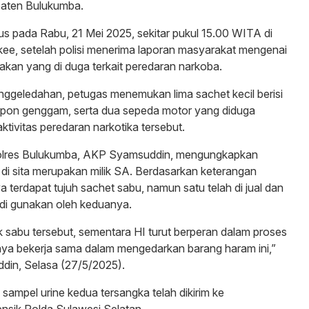
aten Bulukumba.
us pada Rabu, 21 Mei 2025, sekitar pukul 15.00 WITA di
e, setelah polisi menerima laporan masyarakat mengenai
gakan yang di duga terkait peredaran narkoba.
nggeledahan, petugas menemukan lima sachet kecil berisi
lepon genggam, serta dua sepeda motor yang diduga
ktivitas peredaran narkotika tersebut.
olres Bulukumba, AKP Syamsuddin, mengungkapkan
i sita merupakan milik SA. Berdasarkan keterangan
 terdapat tujuh sachet sabu, namun satu telah di jual dan
h di gunakan oleh keduanya.
k sabu tersebut, sementara HI turut berperan dalam proses
nya bekerja sama dalam mengedarkan barang haram ini,”
din, Selasa (27/5/2025).
 sampel urine kedua tersangka telah dikirim ke
nsik Polda Sulawesi Selatan.