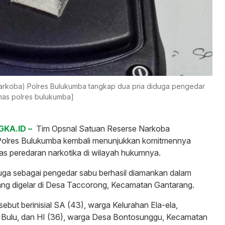
arkoba) Polres Bulukumba tangkap dua pria diduga pengedar
mas polres bulukumba]
KA.ID –
Tim Opsnal Satuan Reserse Narkoba
Polres Bulukumba kembali menunjukkan komitmennya
s peredaran narkotika di wilayah hukumnya.
uga sebagai pengedar sabu berhasil diamankan dalam
ang digelar di Desa Taccorong, Kecamatan Gantarang.
sebut berinisial SA (43), warga Kelurahan Ela-ela,
Bulu, dan HI (36), warga Desa Bontosunggu, Kecamatan