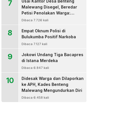
7
Usai Kantor Desa Benteng
Malewang Disegel, Beredar
Petisi Penolakan Warga:
Sekretaris Hingga BPD Turut
Dibaca 7.726 kali
Bertanda Tangan
8
Empat Oknum Polisi di
Bulukumba Positif Narkoba
Dibaca 7.127 kali
9
Jokowi Undang Tiga Bacapres
di Istana Merdeka
Dibaca 6.847 kali
10
Didesak Warga dan Dilaporkan
ke APH, Kades Benteng
Malewang Mengundurkan Diri
Dibaca 6.458 kali