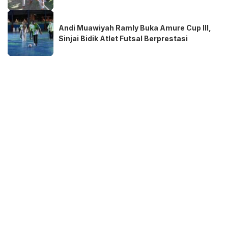
Andi Muawiyah Ramly Buka Amure Cup III,
Sinjai Bidik Atlet Futsal Berprestasi