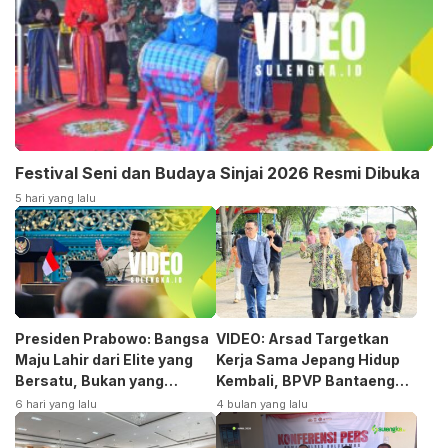
Festival Seni dan Budaya Sinjai 2026 Resmi Dibuka
5 hari yang lalu
Presiden Prabowo: Bangsa
VIDEO: Arsad Targetkan
Maju Lahir dari Elite yang
Kerja Sama Jepang Hidup
Bersatu, Bukan yang
Kembali, BPVP Bantaeng
Terpecah
Siap Bangkitkan Jurusan
6 hari yang lalu
4 bulan yang lalu
Otomotif