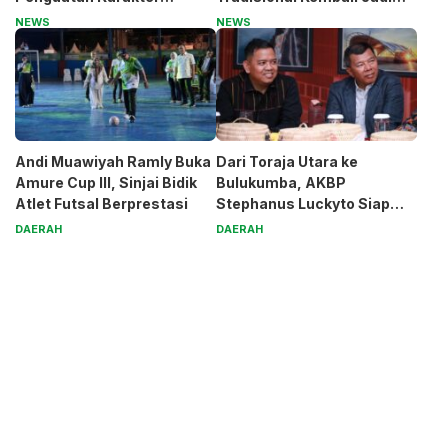
Generasi Muda
Magnet
NEWS
NEWS
Andi Muawiyah Ramly Buka
Dari Toraja Utara ke
Amure Cup III, Sinjai Bidik
Bulukumba, AKBP
Atlet Futsal Berprestasi
Stephanus Luckyto Siap
Jaga Kamtibmas
DAERAH
DAERAH