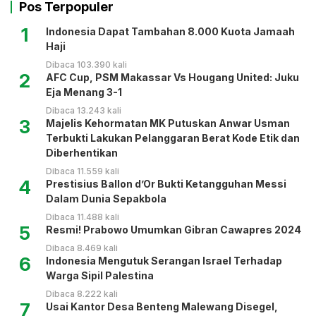
Pos Terpopuler
1
Indonesia Dapat Tambahan 8.000 Kuota Jamaah
Haji
Dibaca 103.390 kali
2
AFC Cup, PSM Makassar Vs Hougang United: Juku
Eja Menang 3-1
Dibaca 13.243 kali
3
Majelis Kehormatan MK Putuskan Anwar Usman
Terbukti Lakukan Pelanggaran Berat Kode Etik dan
Diberhentikan
Dibaca 11.559 kali
4
Prestisius Ballon d’Or Bukti Ketangguhan Messi
Dalam Dunia Sepakbola
Dibaca 11.488 kali
5
Resmi! Prabowo Umumkan Gibran Cawapres 2024
Dibaca 8.469 kali
6
Indonesia Mengutuk Serangan Israel Terhadap
Warga Sipil Palestina
Dibaca 8.222 kali
7
Usai Kantor Desa Benteng Malewang Disegel,