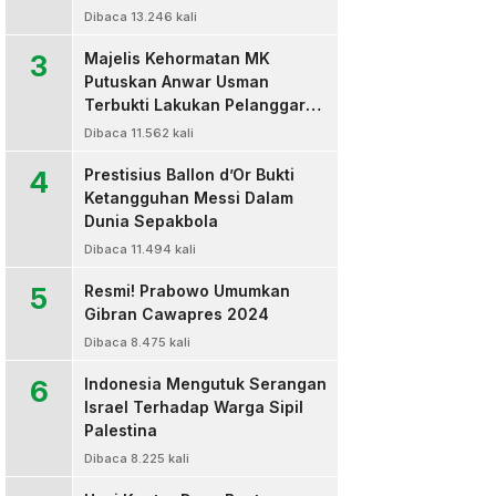
Dibaca 13.246 kali
3
Majelis Kehormatan MK
Putuskan Anwar Usman
Terbukti Lakukan Pelanggaran
Berat Kode Etik dan
Dibaca 11.562 kali
Diberhentikan
4
Prestisius Ballon d’Or Bukti
Ketangguhan Messi Dalam
Dunia Sepakbola
Dibaca 11.494 kali
5
Resmi! Prabowo Umumkan
Gibran Cawapres 2024
Dibaca 8.475 kali
6
Indonesia Mengutuk Serangan
Israel Terhadap Warga Sipil
Palestina
Dibaca 8.225 kali