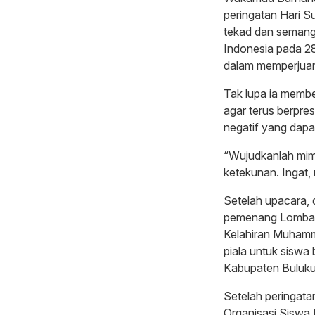
peringatan Hari
tekad dan semang
Indonesia pada 28
dalam memperjua
Tak lupa ia memb
agar terus berpres
negatif yang dap
“Wujudkanlah mimp
ketekunan. Ingat,
Setelah upacara,
pemenang Lomba hi
Kelahiran Muhamm
piala untuk siswa 
Kabupaten Buluk
Setelah peringata
Organisasi Siswa 