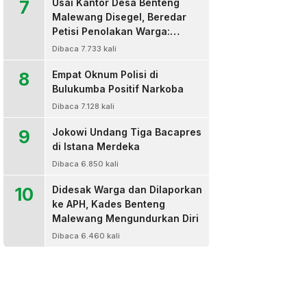
7
Usai Kantor Desa Benteng
Malewang Disegel, Beredar
Petisi Penolakan Warga:
Sekretaris Hingga BPD Turut
Dibaca 7.733 kali
Bertanda Tangan
8
Empat Oknum Polisi di
Bulukumba Positif Narkoba
Dibaca 7.128 kali
9
Jokowi Undang Tiga Bacapres
di Istana Merdeka
Dibaca 6.850 kali
10
Didesak Warga dan Dilaporkan
ke APH, Kades Benteng
Malewang Mengundurkan Diri
Dibaca 6.460 kali