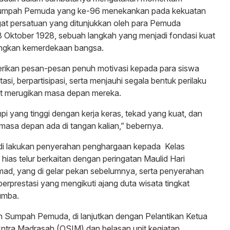
 Sumpah Pemuda yang ke-96 menekankan pada kekuatan
at persatuan yang ditunjukkan oleh para Pemuda
 Oktober 1928, sebuah langkah yang menjadi fondasi kuat
ngkan kemerdekaan bangsa.
erikan pesan-pesan penuh motivasi kepada para siswa
tasi, berpartisipasi, serta menjauhi segala bentuk perilaku
at merugikan masa depan mereka.
i yang tinggi dengan kerja keras, tekad yang kuat, dan
 masa depan ada di tangan kalian,” bebernya.
 di lakukan penyerahan penghargaan kepada Kelas
as telur berkaitan dengan peringatan Maulid Hari
ad, yang di gelar pekan sebelumnya, serta penyerahan
berprestasi yang mengikuti ajang duta wisata tingkat
umba.
n Sumpah Pemuda, di lanjutkan dengan Pelantikan Ketua
Intra Madrasah (OSIM) dan belasan unit kegiatan