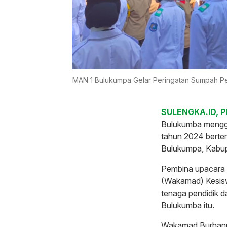
MAN 1 Bulukumpa Gelar Peringatan Sumpah P
SULENGKA.ID, 
Bulukumba mengge
tahun 2024 bertem
Bulukumpa, Kabup
Pembina upacara 
(Wakamad) Kesisw
tenaga pendidik d
Bulukumba itu.
Wakamad Burhanu