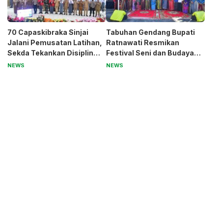
70 Capaskibraka Sinjai
Tabuhan Gendang Bupati
Jalani Pemusatan Latihan,
Ratnawati Resmikan
Sekda Tekankan Disiplin
Festival Seni dan Budaya
dan Nasionalisme
Sinjai, Benteng Balangnipa
NEWS
NEWS
Jadi Pusat Perayaan
Tradisi