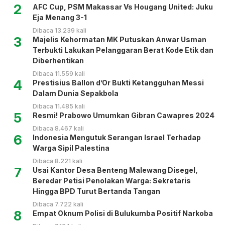
2
AFC Cup, PSM Makassar Vs Hougang United: Juku
Eja Menang 3-1
Dibaca 13.239 kali
3
Majelis Kehormatan MK Putuskan Anwar Usman
Terbukti Lakukan Pelanggaran Berat Kode Etik dan
Diberhentikan
Dibaca 11.559 kali
4
Prestisius Ballon d’Or Bukti Ketangguhan Messi
Dalam Dunia Sepakbola
Dibaca 11.485 kali
5
Resmi! Prabowo Umumkan Gibran Cawapres 2024
Dibaca 8.467 kali
6
Indonesia Mengutuk Serangan Israel Terhadap
Warga Sipil Palestina
Dibaca 8.221 kali
7
Usai Kantor Desa Benteng Malewang Disegel,
Beredar Petisi Penolakan Warga: Sekretaris
Hingga BPD Turut Bertanda Tangan
Dibaca 7.722 kali
8
Empat Oknum Polisi di Bulukumba Positif Narkoba