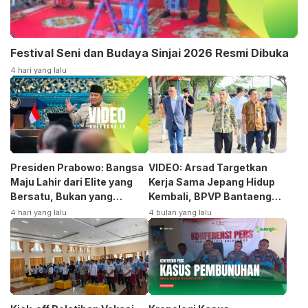
Festival Seni dan Budaya Sinjai 2026 Resmi Dibuka
4 hari yang lalu
Presiden Prabowo: Bangsa
VIDEO: Arsad Targetkan
Maju Lahir dari Elite yang
Kerja Sama Jepang Hidup
Bersatu, Bukan yang
Kembali, BPVP Bantaeng
Terpecah
Siap Bangkitkan Jurusan
4 hari yang lalu
4 bulan yang lalu
Otomotif