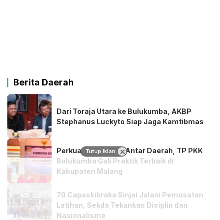
Berita Daerah
Dari Toraja Utara ke Bulukumba, AKBP
Stephanus Luckyto Siap Jaga Kamtibmas
Perkuat Kolaborasi Antar Daerah, TP PKK
Tutup Iklan
Bulukumba Gali Praktik Terbaik di
Kabupaten Malang
70 Capaskibraka Sinjai Jalani Pemusatan
Latihan, Sekda Tekankan Disiplin dan
Nasionalisme