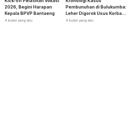
Kick-off Pelatihan Vokasi
Kronologi Kasus
2026, Begini Harapan
Pembunuhan di Bulukumba:
Kepala BPVP Bantaeng
Leher Digorok Usus Korban
Dikeluarkan
4 bulan yang lalu
4 bulan yang lalu