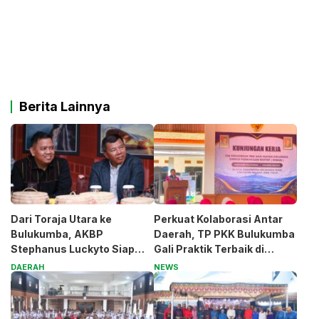
Berita Lainnya
Dari Toraja Utara ke
Perkuat Kolaborasi Antar
Bulukumba, AKBP
Daerah, TP PKK Bulukumba
Stephanus Luckyto Siap
Gali Praktik Terbaik di
Jaga Kamtibmas
Kabupaten Malang
DAERAH
NEWS