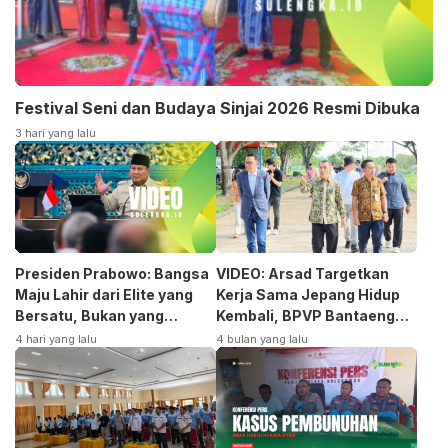
Festival Seni dan Budaya Sinjai 2026 Resmi Dibuka
3 hari yang lalu
Presiden Prabowo: Bangsa
VIDEO: Arsad Targetkan
Maju Lahir dari Elite yang
Kerja Sama Jepang Hidup
Bersatu, Bukan yang
Kembali, BPVP Bantaeng
Terpecah
Siap Bangkitkan Jurusan
4 hari yang lalu
4 bulan yang lalu
Otomotif