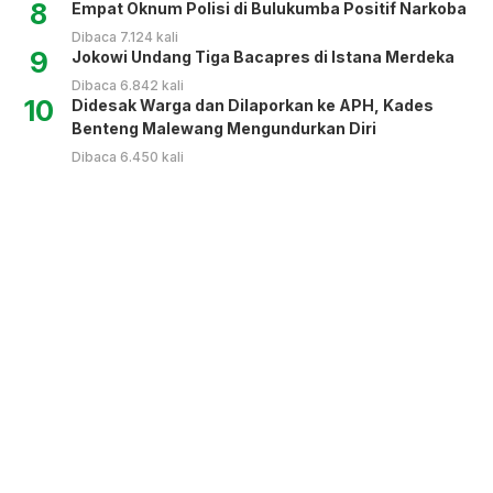
8
Empat Oknum Polisi di Bulukumba Positif Narkoba
Dibaca 7.124 kali
9
Jokowi Undang Tiga Bacapres di Istana Merdeka
Dibaca 6.842 kali
10
Didesak Warga dan Dilaporkan ke APH, Kades
Benteng Malewang Mengundurkan Diri
Dibaca 6.450 kali