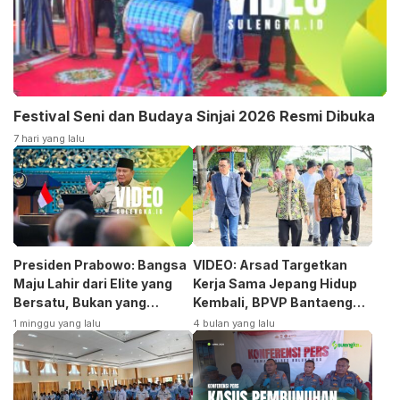
Festival Seni dan Budaya Sinjai 2026 Resmi Dibuka
7 hari yang lalu
Presiden Prabowo: Bangsa
VIDEO: Arsad Targetkan
Maju Lahir dari Elite yang
Kerja Sama Jepang Hidup
Bersatu, Bukan yang
Kembali, BPVP Bantaeng
Terpecah
Siap Bangkitkan Jurusan
1 minggu yang lalu
4 bulan yang lalu
Otomotif