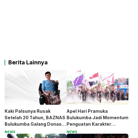
Berita Lainnya
Kaki Palsunya Rusak
Apel Hari Pramuka
Setelah 20 Tahun, BAZNAS
Bulukumba Jadi Momentum
Bulukumba Galang Donasi
Penguatan Karakter
untuk Pak Pardi
Generasi Muda
NEWS
NEWS