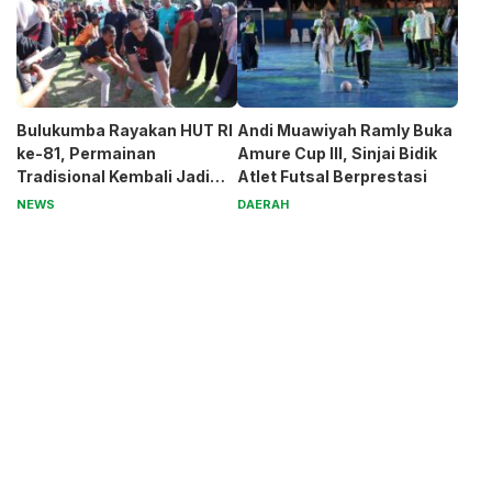
Bulukumba Rayakan HUT RI
Andi Muawiyah Ramly Buka
ke-81, Permainan
Amure Cup III, Sinjai Bidik
Tradisional Kembali Jadi
Atlet Futsal Berprestasi
Magnet
NEWS
DAERAH