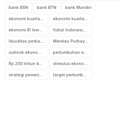
bank BSN
bank BTN
bank Mandiri
ekonomi kuartal II 2025
ekonomi kuartal IV 2025
ekonomi RI lewati titik terendah
fiskal Indonesia 2025
likuiditas perbankan nasional
Menkeu Purbaya Yudhi Sadewa
outlook ekonomi Indonesia 2026
pertumbuhan ekonomi Indonesia 2025
Rp 200 triliun bank Himbara
stimulus ekonomi pemerintah
strategi pemerintah dongkrak ekonomi
target pertumbuhan ekonomi 5