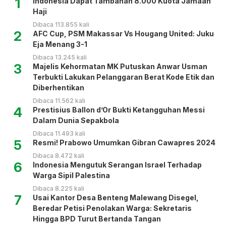
1
Indonesia Dapat Tambahan 8.000 Kuota Jamaah
Haji
Dibaca 113.855 kali
2
AFC Cup, PSM Makassar Vs Hougang United: Juku
Eja Menang 3-1
Dibaca 13.245 kali
3
Majelis Kehormatan MK Putuskan Anwar Usman
Terbukti Lakukan Pelanggaran Berat Kode Etik dan
Diberhentikan
Dibaca 11.562 kali
4
Prestisius Ballon d’Or Bukti Ketangguhan Messi
Dalam Dunia Sepakbola
Dibaca 11.493 kali
5
Resmi! Prabowo Umumkan Gibran Cawapres 2024
Dibaca 8.472 kali
6
Indonesia Mengutuk Serangan Israel Terhadap
Warga Sipil Palestina
Dibaca 8.225 kali
7
Usai Kantor Desa Benteng Malewang Disegel,
Beredar Petisi Penolakan Warga: Sekretaris
Hingga BPD Turut Bertanda Tangan