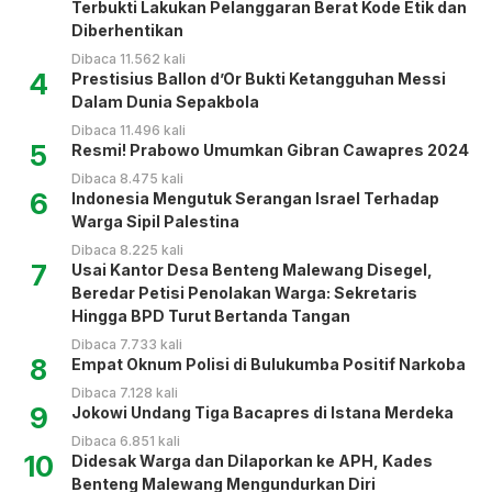
Terbukti Lakukan Pelanggaran Berat Kode Etik dan
Diberhentikan
Dibaca 11.562 kali
4
Prestisius Ballon d’Or Bukti Ketangguhan Messi
Dalam Dunia Sepakbola
Dibaca 11.496 kali
5
Resmi! Prabowo Umumkan Gibran Cawapres 2024
Dibaca 8.475 kali
6
Indonesia Mengutuk Serangan Israel Terhadap
Warga Sipil Palestina
Dibaca 8.225 kali
7
Usai Kantor Desa Benteng Malewang Disegel,
Beredar Petisi Penolakan Warga: Sekretaris
Hingga BPD Turut Bertanda Tangan
Dibaca 7.733 kali
8
Empat Oknum Polisi di Bulukumba Positif Narkoba
Dibaca 7.128 kali
9
Jokowi Undang Tiga Bacapres di Istana Merdeka
Dibaca 6.851 kali
10
Didesak Warga dan Dilaporkan ke APH, Kades
Benteng Malewang Mengundurkan Diri