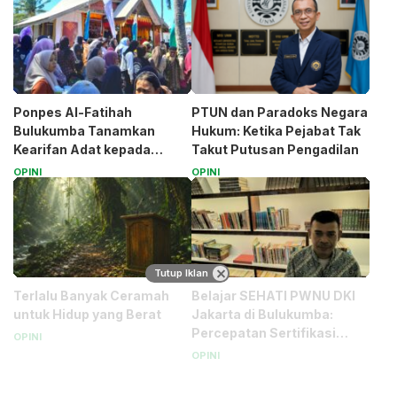
Ponpes Al-Fatihah
PTUN dan Paradoks Negara
Bulukumba Tanamkan
Hukum: Ketika Pejabat Tak
Kearifan Adat kepada
Takut Putusan Pengadilan
Santri (Bagian 1)
OPINI
OPINI
Tutup Iklan
Terlalu Banyak Ceramah
Belajar SEHATI PWNU DKI
untuk Hidup yang Berat
Jakarta di Bulukumba:
Percepatan Sertifikasi
OPINI
Halal Bagi UMK
OPINI