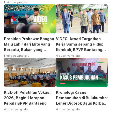
1 minggu yang lalu
Presiden Prabowo: Bangsa
VIDEO: Arsad Targetkan
Maju Lahir dari Elite yang
Kerja Sama Jepang Hidup
Bersatu, Bukan yang
Kembali, BPVP Bantaeng
Terpecah
Siap Bangkitkan Jurusan
1 minggu yang lalu
4 bulan yang lalu
Otomotif
Kick-off Pelatihan Vokasi
Kronologi Kasus
2026, Begini Harapan
Pembunuhan di Bulukumba:
Kepala BPVP Bantaeng
Leher Digorok Usus Korban
Dikeluarkan
4 bulan yang lalu
4 bulan yang lalu