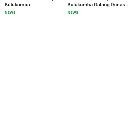
Bulukumba
Bulukumba Galang Donasi
untuk Pak Pardi
NEWS
NEWS