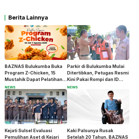
Berita Lainnya
BAZNAS Bulukumba Buka
Parkir di Bulukumba Mulai
Program Z-Chicken, 15
Ditertibkan, Petugas Resmi
Mustahik Dapat Pelatihan
Kini Pakai Rompi dan ID
dan Modal Usaha
Card
NEWS
NEWS
Kejati Sulsel Evaluasi
Kaki Palsunya Rusak
Pemulihan Aset di Kejari
Setelah 20 Tahun, BAZNAS