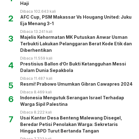
Haji
Dibaca 102.643 kali
2
AFC Cup, PSM Makassar Vs Hougang United: Juku
Eja Menang 3-1
Dibaca 13.241 kali
3
Majelis Kehormatan MK Putuskan Anwar Usman
Terbukti Lakukan Pelanggaran Berat Kode Etik dan
Diberhentikan
Dibaca 11.559 kali
4
Prestisius Ballon d’Or Bukti Ketangguhan Messi
Dalam Dunia Sepakbola
Dibaca 11.487 kali
5
Resmi! Prabowo Umumkan Gibran Cawapres 2024
Dibaca 8.469 kali
6
Indonesia Mengutuk Serangan Israel Terhadap
Warga Sipil Palestina
Dibaca 8.222 kali
7
Usai Kantor Desa Benteng Malewang Disegel,
Beredar Petisi Penolakan Warga: Sekretaris
Hingga BPD Turut Bertanda Tangan
Dibaca 7.723 kali