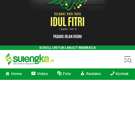
Sulengka.id
Bijak, Mendidik dan Menginspirasi
Home
Video
Foto
Redaksi
Kontak