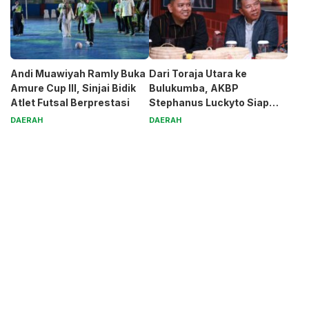
Andi Muawiyah Ramly Buka
Dari Toraja Utara ke
Amure Cup III, Sinjai Bidik
Bulukumba, AKBP
Atlet Futsal Berprestasi
Stephanus Luckyto Siap
Jaga Kamtibmas
DAERAH
DAERAH