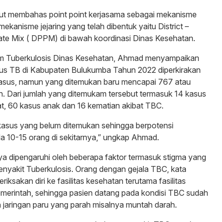
ut membahas point point kerjasama sebagai mekanisme
mekanisme jejaring yang telah dibentuk yaitu District –
ate Mix ( DPPM) di bawah koordinasi Dinas Kesehatan.
m Tuberkulosis Dinas Kesehatan, Ahmad menyampaikan
us TB di Kabupaten Bulukumba Tahun 2022 diperkirakan
asus, namun yang ditemukan baru mencapai 767 atau
en. Dari jumlah yang ditemukam tersebut termasuk 14 kasus
t, 60 kasus anak dan 16 kematian akibat TBC.
kasus yang belum ditemukan sehingga berpotensi
 10-15 orang di sekitarnya,” ungkap Ahmad.
tnya dipengaruhi oleh beberapa faktor termasuk stigma yang
nyakit Tuberkulosis. Orang dengan gejala TBC, kata
sakan diri ke fasilitas kesehatan terutama fasilitas
emerintah, sehingga pasien datang pada kondisi TBC sudah
jaringan paru yang parah misalnya muntah darah.