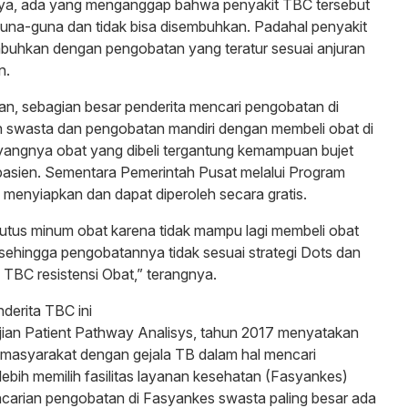
a, ada yang menganggap bahwa penyakit TBC tersebut
una-guna dan tidak bisa disembuhkan. Padahal penyakit
mbuhkan dengan pengobatan yang teratur sesuai anjuran
n.
kan, sebagian besar penderita mencari pengobatan di
an swasta dan pengobatan mandiri dengan membeli obat di
yangnya obat yang dibeli tergantung kemampuan bujet
h pasien. Sementara Pemerintah Pusat melalui Program
h menyiapkan dan dapat diperoleh secara gratis.
utus minum obat karena tidak mampu lagi membeli obat
ehingga pengobatannya tidak sesuai strategi Dots dan
 TBC resistensi Obat,” terangnya.
nderita TBC ini
jian Patient Pathway Analisys, tahun 2017 menyatakan
masyarakat dengan gejala TB dalam hal mencari
ebih memilih fasilitas layanan kesehatan (Fasyankes)
ncarian pengobatan di Fasyankes swasta paling besar ada