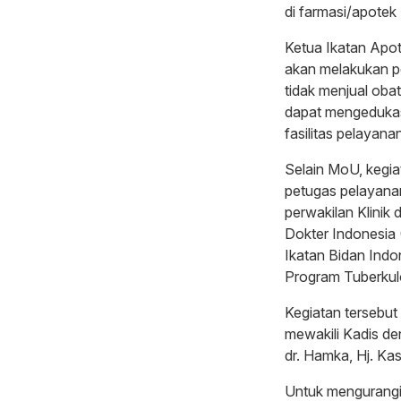
di farmasi/apote
Ketua Ikatan Apot
akan melakukan p
tidak menjual oba
dapat mengedukas
fasilitas pelayana
Selain MoU, kegia
petugas pelayana
perwakilan Klinik
Dokter Indonesia 
Ikatan Bidan Indo
Program Tuberkul
Kegiatan tersebut
mewakili Kadis de
dr. Hamka, Hj. K
Untuk mengurangi 