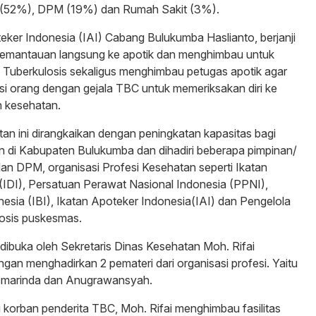
k (52%), DPM (19%) dan Rumah Sakit (3%).
eker Indonesia (IAI) Cabang Bulukumba Haslianto, berjanji
emantauan langsung ke apotik dan menghimbau untuk
t Tuberkulosis sekaligus menghimbau petugas apotik agar
i orang dengan gejala TBC untuk memeriksakan diri ke
n kesehatan.
tan ini dirangkaikan dengan peningkatan kapasitas bagi
n di Kabupaten Bulukumba dan dihadiri beberapa pimpinan/
 dan DPM, organisasi Profesi Kesehatan seperti Ikatan
(IDI), Persatuan Perawat Nasional Indonesia (PPNI),
nesia (IBI), Ikatan Apoteker Indonesia(IAI) dan Pengelola
osis puskesmas.
 dibuka oleh Sekretaris Dinas Kesehatan Moh. Rifai
ngan menghadirkan 2 pemateri dari organisasi profesi. Yaitu
asmarinda dan Anugrawansyah.
korban penderita TBC, Moh. Rifai menghimbau fasilitas