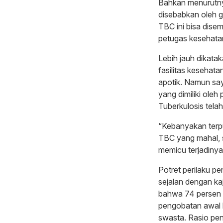
Bahkan menurutny
disebabkan oleh g
TBC ini bisa dise
petugas kesehata
Lebih jauh dikata
fasilitas kesehat
apotik. Namun sa
yang dimiliki ole
Tuberkulosis tela
“Kebanyakan terp
TBC yang mahal, s
memicu terjadinya
Potret perilaku pe
sejalan dengan ka
bahwa 74 persen 
pengobatan awal l
swasta. Rasio pe