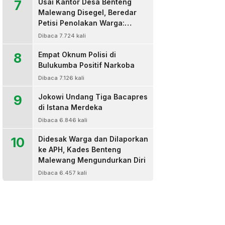
7
Usai Kantor Desa Benteng
Malewang Disegel, Beredar
Petisi Penolakan Warga:
Sekretaris Hingga BPD Turut
Dibaca 7.724 kali
Bertanda Tangan
8
Empat Oknum Polisi di
Bulukumba Positif Narkoba
Dibaca 7.126 kali
9
Jokowi Undang Tiga Bacapres
di Istana Merdeka
Dibaca 6.846 kali
10
Didesak Warga dan Dilaporkan
ke APH, Kades Benteng
Malewang Mengundurkan Diri
Dibaca 6.457 kali