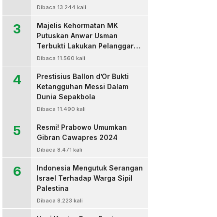
Dibaca 13.244 kali
3
Majelis Kehormatan MK
Putuskan Anwar Usman
Terbukti Lakukan Pelanggaran
Berat Kode Etik dan
Dibaca 11.560 kali
Diberhentikan
4
Prestisius Ballon d’Or Bukti
Ketangguhan Messi Dalam
Dunia Sepakbola
Dibaca 11.490 kali
5
Resmi! Prabowo Umumkan
Gibran Cawapres 2024
Dibaca 8.471 kali
6
Indonesia Mengutuk Serangan
Israel Terhadap Warga Sipil
Palestina
Dibaca 8.223 kali