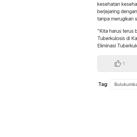
kesehatan kesehat
berjejaring denga
tanpa merugikan s
“Kita harus terus
Tuberkulosis di 
Eliminasi Tuberku
1
Tag:
Bulukumb