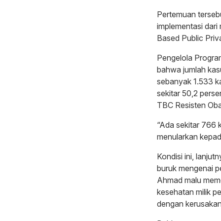
Pertemuan terseb
implementasi dari 
Based Public Priv
Pengelola Progra
bahwa jumlah kas
sebanyak 1.533 k
sekitar 50,2 pers
TBC Resisten Oba
“Ada sekitar 766 
menularkan kepada
Kondisi ini, lanju
buruk mengenai pe
Ahmad malu memerik
kesehatan milik p
dengan kerusakan 