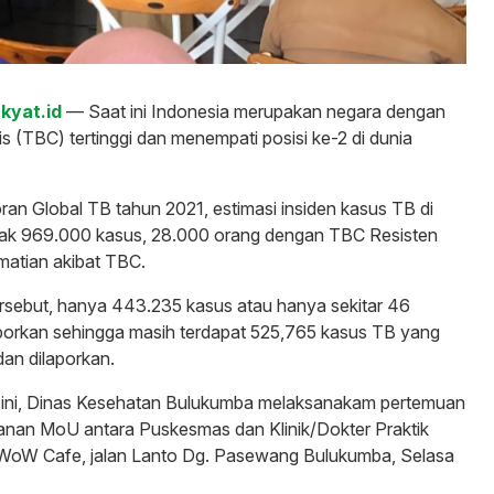
kyat.id
— Saat ini Indonesia merupakan negara dengan
s (TBC) tertinggi dan menempati posisi ke-2 di dunia
an Global TB tahun 2021, estimasi insiden kasus TB di
ak 969.000 kasus, 28.000 orang dengan TBC Resisten
matian akibat TBC.
tersebut, hanya 443.235 kasus atau hanya sekitar 46
aporkan sehingga masih terdapat 525,765 kasus TB yang
an dilaporkan.
i ini, Dinas Kesehatan Bulukumba melaksanakam pertemuan
nan MoU antara Puskesmas dan Klinik/Dokter Praktik
 WoW Cafe, jalan Lanto Dg. Pasewang Bulukumba, Selasa