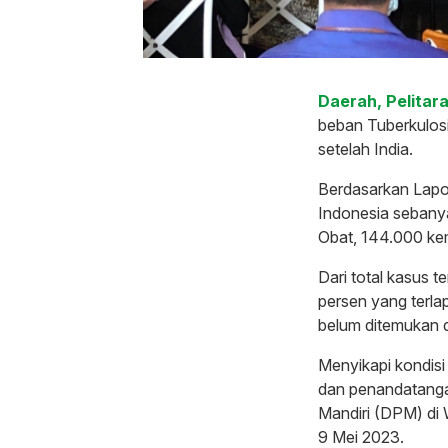
Daerah, Pelitara
beban Tuberkulosi
setelah India.
Berdasarkan Lapor
Indonesia sebany
Obat, 144.000 ke
Dari total kasus 
persen yang terl
belum ditemukan d
Menyikapi kondis
dan penandatanga
Mandiri (DPM) di
9 Mei 2023.