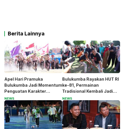
Berita Lainnya
Apel Hari Pramuka
Bulukumba Rayakan HUT RI
Bulukumba Jadi Momentum
ke-81, Permainan
Penguatan Karakter
Tradisional Kembali Jadi
Generasi Muda
Magnet
NEWS
NEWS