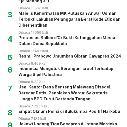
Eja Menang 3-1
Dibaca 13.241 kali
3
Majelis Kehormatan MK Putuskan Anwar Usman
Terbukti Lakukan Pelanggaran Berat Kode Etik dan
Diberhentikan
Dibaca 11.559 kali
4
Prestisius Ballon d’Or Bukti Ketangguhan Messi
Dalam Dunia Sepakbola
Dibaca 11.487 kali
5
Resmi! Prabowo Umumkan Gibran Cawapres 2024
Dibaca 8.469 kali
6
Indonesia Mengutuk Serangan Israel Terhadap
Warga Sipil Palestina
Dibaca 8.222 kali
7
Usai Kantor Desa Benteng Malewang Disegel,
Beredar Petisi Penolakan Warga: Sekretaris
Hingga BPD Turut Bertanda Tangan
Dibaca 7.723 kali
8
Empat Oknum Polisi di Bulukumba Positif Narkoba
Dibaca 7.124 kali
9
Jokowi Undang Tiga Bacapres di Istana Merdeka