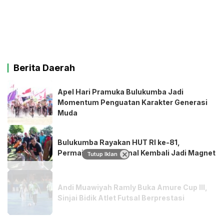
Berita Daerah
Apel Hari Pramuka Bulukumba Jadi
Momentum Penguatan Karakter Generasi
Muda
Bulukumba Rayakan HUT RI ke-81,
Permainan Tradisional Kembali Jadi Magnet
Tutup Iklan
Andi Muawiyah Ramly Buka Amure Cup III,
Sinjai Bidik Atlet Futsal Berprestasi