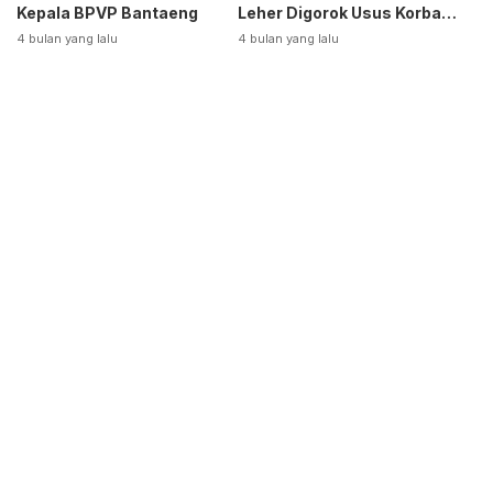
Kepala BPVP Bantaeng
Leher Digorok Usus Korban
Dikeluarkan
4 bulan yang lalu
4 bulan yang lalu