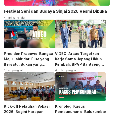
Festival Seni dan Budaya Sinjai 2026 Resmi Dibuka
4 hari yang lalu
Presiden Prabowo: Bangsa
VIDEO: Arsad Targetkan
Maju Lahir dari Elite yang
Kerja Sama Jepang Hidup
Bersatu, Bukan yang
Kembali, BPVP Bantaeng
Terpecah
Siap Bangkitkan Jurusan
5 hari yang lalu
4 bulan yang lalu
Otomotif
Kick-off Pelatihan Vokasi
Kronologi Kasus
2026, Begini Harapan
Pembunuhan di Bulukumba: