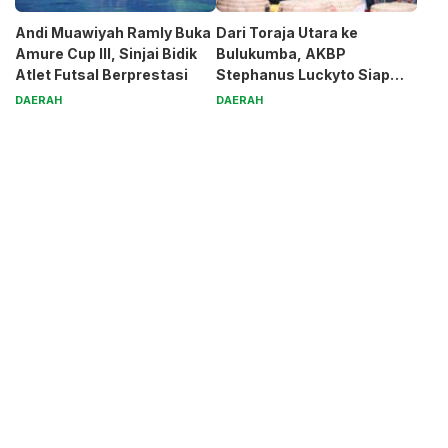
Andi Muawiyah Ramly Buka
Dari Toraja Utara ke
Amure Cup III, Sinjai Bidik
Bulukumba, AKBP
Atlet Futsal Berprestasi
Stephanus Luckyto Siap
Jaga Kamtibmas
DAERAH
DAERAH