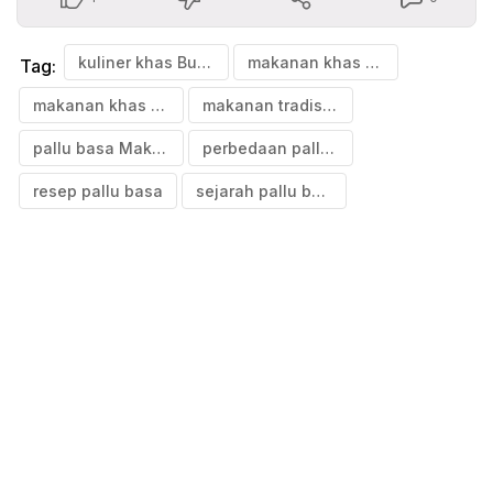
kuliner khas Bugis Makassar
makanan khas berkuah
Tag:
makanan khas Makassar
makanan tradisional Sulawesi Selatan
pallu basa Makassar
perbedaan pallu basa dan coto Makassar
resep pallu basa
sejarah pallu basa