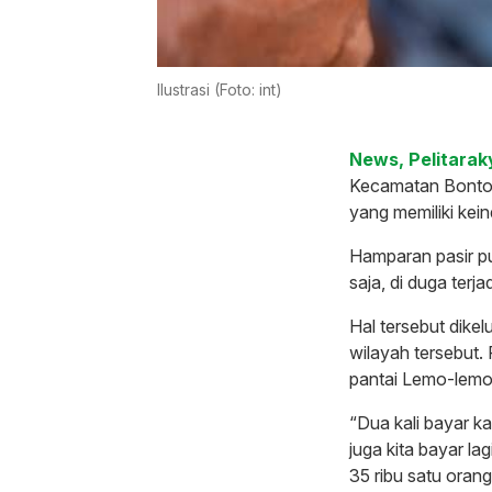
Ilustrasi (Foto: int)
News, Pelitarak
Kecamatan Bontob
yang memiliki ke
Hamparan pasir pu
saja, di duga terj
Hal tersebut dike
wilayah tersebut.
pantai Lemo-lemo
“Dua kali bayar ka
juga kita bayar l
35 ribu satu orang