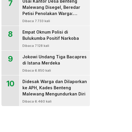
7
Usai Kantor Desa Benteng
Malewang Disegel, Beredar
Petisi Penolakan Warga:
Sekretaris Hingga BPD Turut
Dibaca 7.733 kali
Bertanda Tangan
8
Empat Oknum Polisi di
Bulukumba Positif Narkoba
Dibaca 7.128 kali
9
Jokowi Undang Tiga Bacapres
di Istana Merdeka
Dibaca 6.850 kali
10
Didesak Warga dan Dilaporkan
ke APH, Kades Benteng
Malewang Mengundurkan Diri
Dibaca 6.460 kali