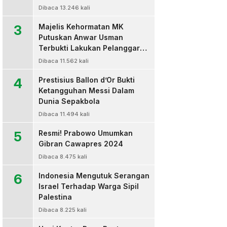
Dibaca 13.246 kali
3
Majelis Kehormatan MK
Putuskan Anwar Usman
Terbukti Lakukan Pelanggaran
Berat Kode Etik dan
Dibaca 11.562 kali
Diberhentikan
4
Prestisius Ballon d’Or Bukti
Ketangguhan Messi Dalam
Dunia Sepakbola
Dibaca 11.494 kali
5
Resmi! Prabowo Umumkan
Gibran Cawapres 2024
Dibaca 8.475 kali
6
Indonesia Mengutuk Serangan
Israel Terhadap Warga Sipil
Palestina
Dibaca 8.225 kali