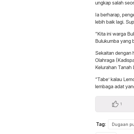
ungkap salah seo
Ia berharap, pen
lebih baik lagi. S
“Kita ini warga Bu
Bulukumba yang b
Sekaitan dengan h
Olahraga (Kadisp
Kelurahan Tanah L
“Tabe’ kalau Lem
lembaga adat yan
1
Tag:
Dugaan pu