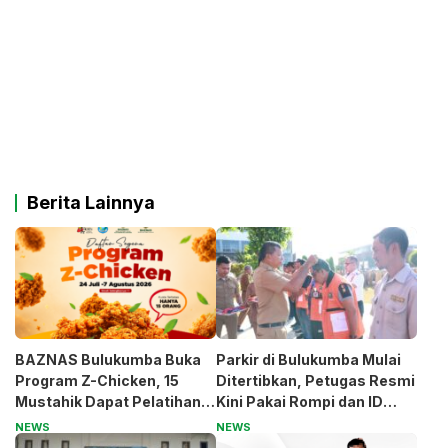
Berita Lainnya
BAZNAS Bulukumba Buka
Parkir di Bulukumba Mulai
Program Z-Chicken, 15
Ditertibkan, Petugas Resmi
Mustahik Dapat Pelatihan
Kini Pakai Rompi dan ID
dan Modal Usaha
Card
NEWS
NEWS