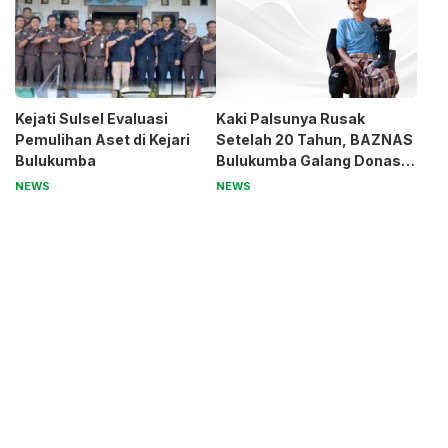
Kejati Sulsel Evaluasi
Kaki Palsunya Rusak
Pemulihan Aset di Kejari
Setelah 20 Tahun, BAZNAS
Bulukumba
Bulukumba Galang Donasi
untuk Pak Pardi
NEWS
NEWS