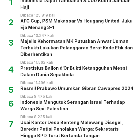
1
Indonesia Dapat Tambahan 8.000 Kuota Jamaah
Haji
Dibaca 125.819 kali
2
AFC Cup, PSM Makassar Vs Hougang United: Juku
Eja Menang 3-1
Dibaca 13.247 kali
3
Majelis Kehormatan MK Putuskan Anwar Usman
Terbukti Lakukan Pelanggaran Berat Kode Etik dan
Diberhentikan
Dibaca 11.562 kali
4
Prestisius Ballon d’Or Bukti Ketangguhan Messi
Dalam Dunia Sepakbola
Dibaca 11.496 kali
5
Resmi! Prabowo Umumkan Gibran Cawapres 2024
Dibaca 8.475 kali
6
Indonesia Mengutuk Serangan Israel Terhadap
Warga Sipil Palestina
Dibaca 8.225 kali
7
Usai Kantor Desa Benteng Malewang Disegel,
Beredar Petisi Penolakan Warga: Sekretaris
Hingga BPD Turut Bertanda Tangan