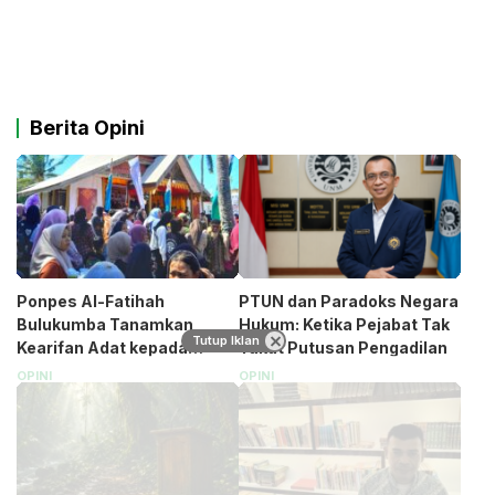
Berita Opini
Ponpes Al-Fatihah
PTUN dan Paradoks Negara
Bulukumba Tanamkan
Hukum: Ketika Pejabat Tak
Tutup Iklan
Kearifan Adat kepada
Takut Putusan Pengadilan
Santri (Bagian 1)
OPINI
OPINI