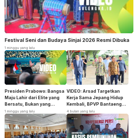
Festival Seni dan Budaya Sinjai 2026 Resmi Dibuka
1 minggu yang lalu
Presiden Prabowo: Bangsa
VIDEO: Arsad Targetkan
Maju Lahir dari Elite yang
Kerja Sama Jepang Hidup
Bersatu, Bukan yang
Kembali, BPVP Bantaeng
Terpecah
Siap Bangkitkan Jurusan
1 minggu yang lalu
4 bulan yang lalu
Otomotif