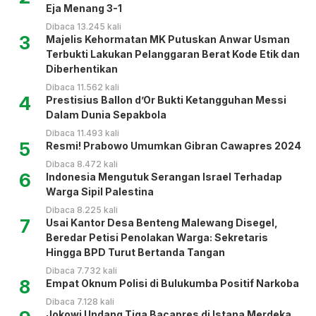
Eja Menang 3-1
Dibaca 13.245 kali
3
Majelis Kehormatan MK Putuskan Anwar Usman
Terbukti Lakukan Pelanggaran Berat Kode Etik dan
Diberhentikan
Dibaca 11.562 kali
4
Prestisius Ballon d’Or Bukti Ketangguhan Messi
Dalam Dunia Sepakbola
Dibaca 11.493 kali
5
Resmi! Prabowo Umumkan Gibran Cawapres 2024
Dibaca 8.472 kali
6
Indonesia Mengutuk Serangan Israel Terhadap
Warga Sipil Palestina
Dibaca 8.225 kali
7
Usai Kantor Desa Benteng Malewang Disegel,
Beredar Petisi Penolakan Warga: Sekretaris
Hingga BPD Turut Bertanda Tangan
Dibaca 7.732 kali
8
Empat Oknum Polisi di Bulukumba Positif Narkoba
Dibaca 7.128 kali
Jokowi Undang Tiga Bacapres di Istana Merdeka