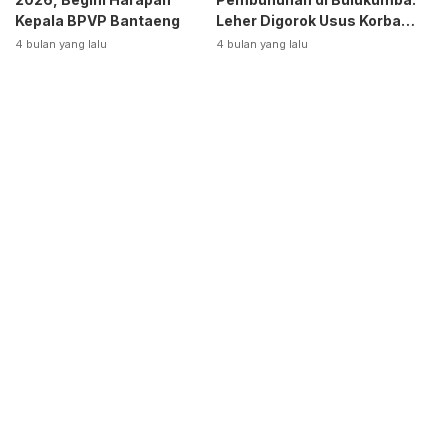
Kepala BPVP Bantaeng
Leher Digorok Usus Korban
Dikeluarkan
4 bulan yang lalu
4 bulan yang lalu