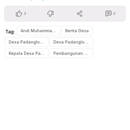
3
0
Andi Muhammad Rizal
Berita Desa
Tag:
Desa Padangloang
Desa Padangloang Bulukumba
Kepala Desa Padangloang
Pembangunan Jematan