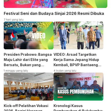
Festival Seni dan Budaya Sinjai 2026 Resmi Dibuka
7 hari yang lalu
Presiden Prabowo: Bangsa
VIDEO: Arsad Targetkan
Maju Lahir dari Elite yang
Kerja Sama Jepang Hidup
Bersatu, Bukan yang
Kembali, BPVP Bantaeng
Terpecah
Siap Bangkitkan Jurusan
1 minggu yang lalu
4 bulan yang lalu
Otomotif
Kick-off Pelatihan Vokasi
Kronologi Kasus
2026, Begini Harapan
Pembunuhan di Bulukumba: