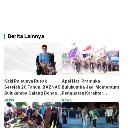
Berita Lainnya
Kaki Palsunya Rusak
Apel Hari Pramuka
Setelah 20 Tahun, BAZNAS
Bulukumba Jadi Momentum
Bulukumba Galang Donasi
Penguatan Karakter
untuk Pak Pardi
Generasi Muda
NEWS
NEWS