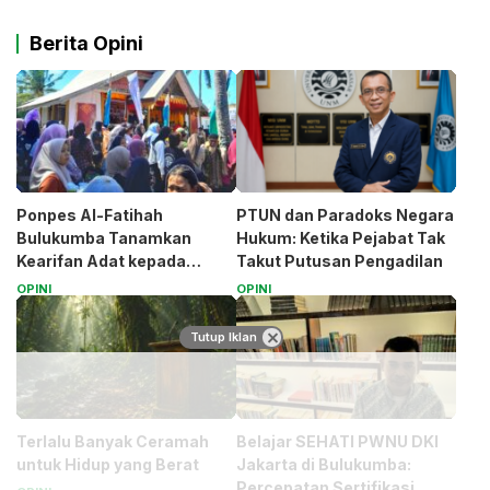
Berita Opini
Ponpes Al-Fatihah
PTUN dan Paradoks Negara
Bulukumba Tanamkan
Hukum: Ketika Pejabat Tak
Kearifan Adat kepada
Takut Putusan Pengadilan
Santri (Bagian 1)
OPINI
OPINI
Tutup Iklan
Terlalu Banyak Ceramah
Belajar SEHATI PWNU DKI
untuk Hidup yang Berat
Jakarta di Bulukumba:
Percepatan Sertifikasi