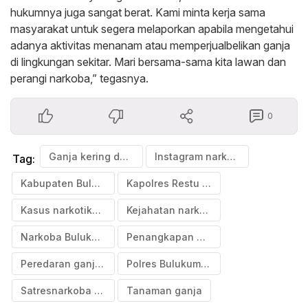
hukumnya juga sangat berat. Kami minta kerja sama
masyarakat untuk segera melaporkan apabila mengetahui
adanya aktivitas menanam atau memperjualbelikan ganja
di lingkungan sekitar. Mari bersama-sama kita lawan dan
perangi narkoba,” tegasnya.
0
Ganja kering dan basah
Instagram narkoba
Tag:
Kabupaten Bulukumba
Kapolres Restu Wijayanto
Kasus narkotika 2025
Kejahatan narkoba
Narkoba Bulukumba
Penangkapan WS Bulukumba
Peredaran ganja online
Polres Bulukumba
Satresnarkoba Bulukumba
Tanaman ganja