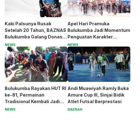
Kaki Palsunya Rusak
Apel Hari Pramuka
Setelah 20 Tahun, BAZNAS
Bulukumba Jadi Momentum
Bulukumba Galang Donasi
Penguatan Karakter
untuk Pak Pardi
Generasi Muda
NEWS
NEWS
Bulukumba Rayakan HUT RI
Andi Muawiyah Ramly Buka
ke-81, Permainan
Amure Cup III, Sinjai Bidik
Tradisional Kembali Jadi
Atlet Futsal Berprestasi
Magnet
NEWS
DAERAH