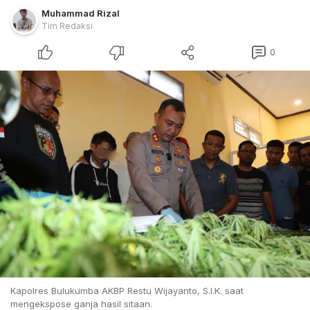
Muhammad Rizal
Tim Redaksi
0
Kapolres Bulukumba AKBP Restu Wijayanto, S.I.K. saat
mengekspose ganja hasil sitaan.