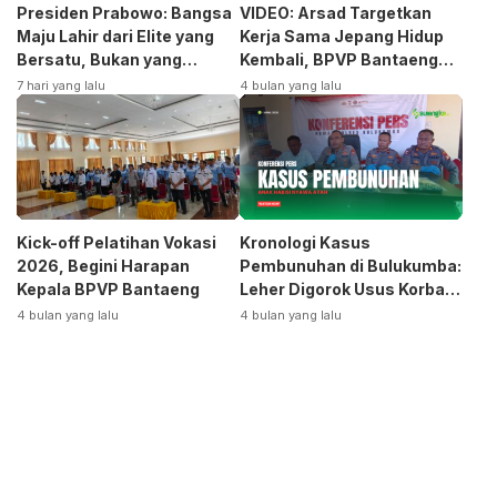
Presiden Prabowo: Bangsa
VIDEO: Arsad Targetkan
Maju Lahir dari Elite yang
Kerja Sama Jepang Hidup
Bersatu, Bukan yang
Kembali, BPVP Bantaeng
Terpecah
Siap Bangkitkan Jurusan
7 hari yang lalu
4 bulan yang lalu
Otomotif
Kick-off Pelatihan Vokasi
Kronologi Kasus
2026, Begini Harapan
Pembunuhan di Bulukumba:
Kepala BPVP Bantaeng
Leher Digorok Usus Korban
Dikeluarkan
4 bulan yang lalu
4 bulan yang lalu