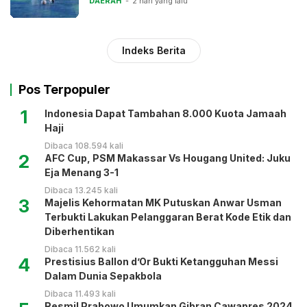
DAERAH
2 hari yang lalu
Indeks Berita
Pos Terpopuler
1
Indonesia Dapat Tambahan 8.000 Kuota Jamaah
Haji
Dibaca 108.594 kali
2
AFC Cup, PSM Makassar Vs Hougang United: Juku
Eja Menang 3-1
Dibaca 13.245 kali
3
Majelis Kehormatan MK Putuskan Anwar Usman
Terbukti Lakukan Pelanggaran Berat Kode Etik dan
Diberhentikan
Dibaca 11.562 kali
4
Prestisius Ballon d’Or Bukti Ketangguhan Messi
Dalam Dunia Sepakbola
Dibaca 11.493 kali
Resmi! Prabowo Umumkan Gibran Cawapres 2024