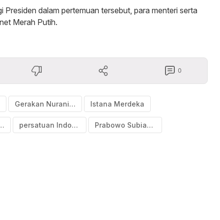
 Presiden dalam pertemuan tersebut, para menteri serta
inet Merah Putih.
0
Gerakan Nurani Bangsa
Istana Merdeka
 kemanusiaan
persatuan Indonesia
Prabowo Subianto