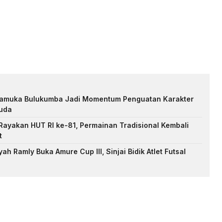
Pramuka Bulukumba Jadi Momentum Penguatan Karakter
uda
ayakan HUT RI ke-81, Permainan Tradisional Kembali
t
h Ramly Buka Amure Cup III, Sinjai Bidik Atlet Futsal