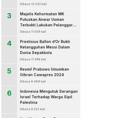
Dibaca 13.242 kali
3
Majelis Kehormatan MK
Putuskan Anwar Usman
Terbukti Lakukan Pelanggaran
Berat Kode Etik dan
Dibaca 11.559 kali
Diberhentikan
4
Prestisius Ballon d’Or Bukti
Ketangguhan Messi Dalam
Dunia Sepakbola
Dibaca 11.488 kali
5
Resmi! Prabowo Umumkan
Gibran Cawapres 2024
Dibaca 8.469 kali
6
Indonesia Mengutuk Serangan
Israel Terhadap Warga Sipil
Palestina
Dibaca 8.222 kali