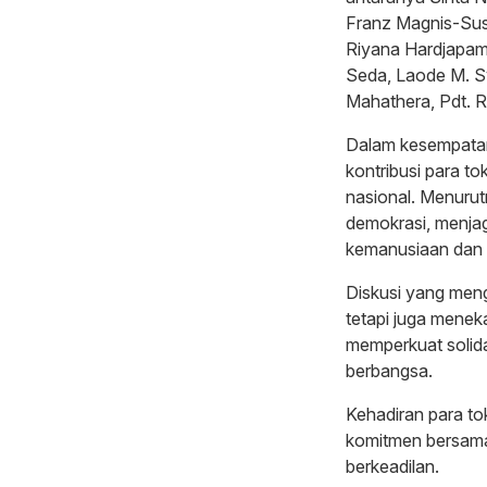
Franz Magnis-Suse
Riyana Hardjapame
Seda, Laode M. S
Mahathera, Pdt. 
Dalam kesempatan
kontribusi para t
nasional. Menurut
demokrasi, menjag
kemanusiaan dan k
Diskusi yang meng
tetapi juga menek
memperkuat solida
berbangsa.
Kehadiran para toko
komitmen bersama
berkeadilan.