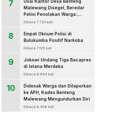
7
Usai Kantor Desa Benteng
Malewang Disegel, Beredar
Petisi Penolakan Warga:
Sekretaris Hingga BPD Turut
Dibaca 7.723 kali
Bertanda Tangan
8
Empat Oknum Polisi di
Bulukumba Positif Narkoba
Dibaca 7.125 kali
9
Jokowi Undang Tiga Bacapres
di Istana Merdeka
Dibaca 6.844 kali
10
Didesak Warga dan Dilaporkan
ke APH, Kades Benteng
Malewang Mengundurkan Diri
Dibaca 6.456 kali