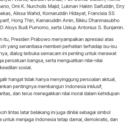
no, Omi K. Nurcholis Majid, Lukman Hakim Saifuddin, Erry
kas, Alissa Wahid, Komaruddin Hidayat, Francisia SS
yarif, Hong Thin, Kamaruddin Amin, Bikku Dhanmasubho
RD Aloys Budi Purnomo, serta Uskup Antonius S. Bunjamin.
 itu, Presiden Prabowo menyampaikan apresiasi atas
okoh yang senantiasa memberi perhatian terhadap isu-isu
nya, dialog terbuka semacam ini penting untuk merawat
a persatuan bangsa, serta menguatkan nilai-nilai
eadilan sosial.
alir hangat tidak hanya menyinggung persoalan aktual,
ankan pentingnya membangun Indonesia inklusif,
ritas, dan terus menegakkan nilai moral dalam kehidupan
h lintas latar belakang ini juga dinilai sebagai simbol
 untuk menjaga Indonesia tetap damai, demokratis, dan