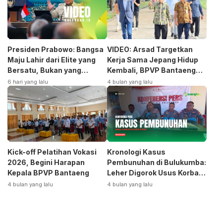
Presiden Prabowo: Bangsa
VIDEO: Arsad Targetkan
Maju Lahir dari Elite yang
Kerja Sama Jepang Hidup
Bersatu, Bukan yang
Kembali, BPVP Bantaeng
Terpecah
Siap Bangkitkan Jurusan
6 hari yang lalu
4 bulan yang lalu
Otomotif
Kick-off Pelatihan Vokasi
Kronologi Kasus
2026, Begini Harapan
Pembunuhan di Bulukumba:
Kepala BPVP Bantaeng
Leher Digorok Usus Korban
Dikeluarkan
4 bulan yang lalu
4 bulan yang lalu