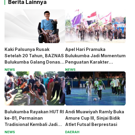
Berita Lainnya
Kaki Palsunya Rusak
Apel Hari Pramuka
Setelah 20 Tahun, BAZNAS
Bulukumba Jadi Momentum
Bulukumba Galang Donasi
Penguatan Karakter
untuk Pak Pardi
Generasi Muda
NEWS
NEWS
Bulukumba Rayakan HUT RI
Andi Muawiyah Ramly Buka
ke-81, Permainan
Amure Cup III, Sinjai Bidik
Tradisional Kembali Jadi
Atlet Futsal Berprestasi
Magnet
NEWS
DAERAH