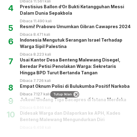
Dibaca 11.561 kali
4
Prestisius Ballon d’Or Bukti Ketangguhan Messi
Dalam Dunia Sepakbola
Dibaca 11.490 kali
5
Resmi! Prabowo Umumkan Gibran Cawapres 2024
Dibaca 8.471 kali
6
Indonesia Mengutuk Serangan Israel Terhadap
Warga Sipil Palestina
Dibaca 8.223 kali
7
Usai Kantor Desa Benteng Malewang Disegel,
Beredar Petisi Penolakan Warga: Sekretaris
Hingga BPD Turut Bertanda Tangan
Dibaca 7.726 kali
8
Empat Oknum Polisi di Bulukumba Positif Narkoba
Dibaca 7.127 kali
Tutup Iklan
9
Jokowi Undang Tiga Bacapres di Istana Merdeka
Dibaca 6.846 kali
10
Didesak Warga dan Dilaporkan ke APH, Kades
Benteng Malewang Mengundurkan Diri
Dibaca 6.458 kali