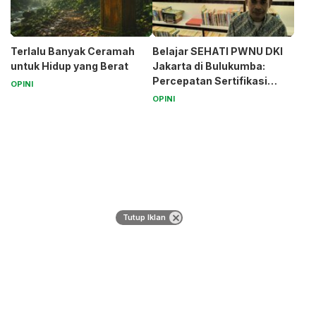
Terlalu Banyak Ceramah
Belajar SEHATI PWNU DKI
untuk Hidup yang Berat
Jakarta di Bulukumba:
Percepatan Sertifikasi
OPINI
Halal Bagi UMK
OPINI
Tutup Iklan