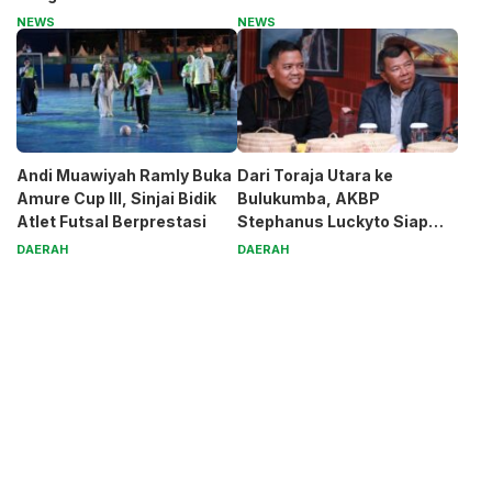
Generasi Muda
Magnet
NEWS
NEWS
Andi Muawiyah Ramly Buka
Dari Toraja Utara ke
Amure Cup III, Sinjai Bidik
Bulukumba, AKBP
Atlet Futsal Berprestasi
Stephanus Luckyto Siap
Jaga Kamtibmas
DAERAH
DAERAH