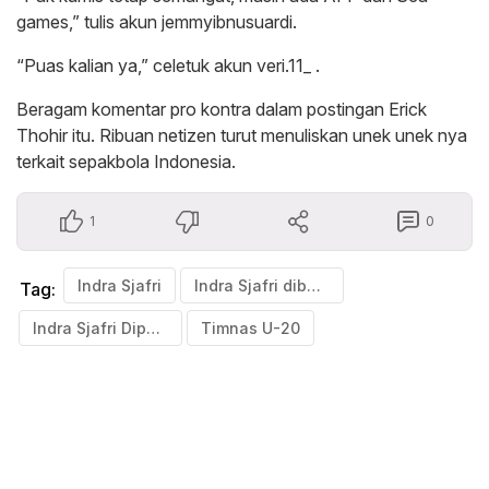
games,” tulis akun jemmyibnusuardi.
“Puas kalian ya,” celetuk akun veri.11_ .
Beragam komentar pro kontra dalam postingan Erick
Thohir itu. Ribuan netizen turut menuliskan unek unek nya
terkait sepakbola Indonesia.
1
0
Indra Sjafri
Indra Sjafri diberhentikan
Tag:
Indra Sjafri Dipecat
Timnas U-20