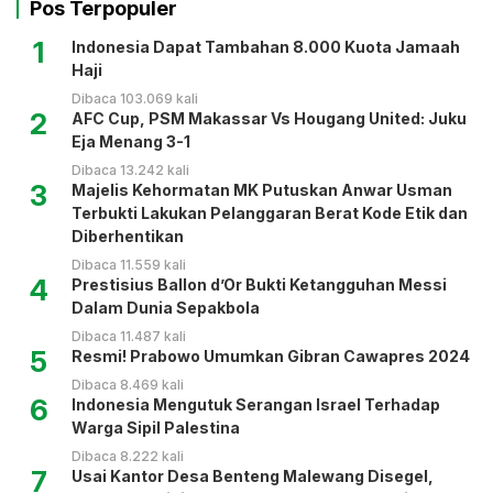
Pos Terpopuler
1
Indonesia Dapat Tambahan 8.000 Kuota Jamaah
Haji
Dibaca 103.069 kali
2
AFC Cup, PSM Makassar Vs Hougang United: Juku
Eja Menang 3-1
Dibaca 13.242 kali
3
Majelis Kehormatan MK Putuskan Anwar Usman
Terbukti Lakukan Pelanggaran Berat Kode Etik dan
Diberhentikan
Dibaca 11.559 kali
4
Prestisius Ballon d’Or Bukti Ketangguhan Messi
Dalam Dunia Sepakbola
Dibaca 11.487 kali
5
Resmi! Prabowo Umumkan Gibran Cawapres 2024
Dibaca 8.469 kali
6
Indonesia Mengutuk Serangan Israel Terhadap
Warga Sipil Palestina
Dibaca 8.222 kali
7
Usai Kantor Desa Benteng Malewang Disegel,