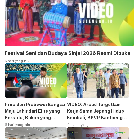
Festival Seni dan Budaya Sinjai 2026 Resmi Dibuka
5 hari yang lalu
Presiden Prabowo: Bangsa
VIDEO: Arsad Targetkan
Maju Lahir dari Elite yang
Kerja Sama Jepang Hidup
Bersatu, Bukan yang
Kembali, BPVP Bantaeng
Terpecah
Siap Bangkitkan Jurusan
6 hari yang lalu
4 bulan yang lalu
Otomotif