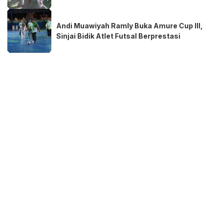
Andi Muawiyah Ramly Buka Amure Cup III,
Sinjai Bidik Atlet Futsal Berprestasi