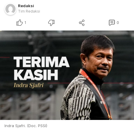
Redaksi
Tim Redaksi
1
0
Indra Sjafri. (Doc. PSSI)