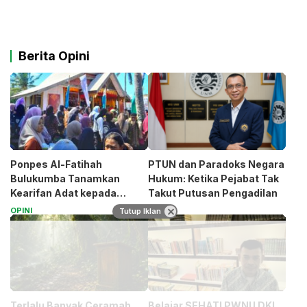
Berita Opini
Ponpes Al-Fatihah
PTUN dan Paradoks Negara
Bulukumba Tanamkan
Hukum: Ketika Pejabat Tak
Kearifan Adat kepada
Takut Putusan Pengadilan
Santri (Bagian 1)
OPINI
OPINI
Tutup Iklan
Terlalu Banyak Ceramah
Belajar SEHATI PWNU DKI