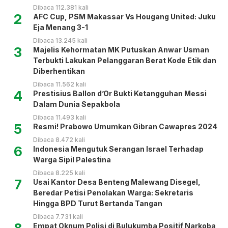
Dibaca 112.381 kali
2
AFC Cup, PSM Makassar Vs Hougang United: Juku
Eja Menang 3-1
Dibaca 13.245 kali
3
Majelis Kehormatan MK Putuskan Anwar Usman
Terbukti Lakukan Pelanggaran Berat Kode Etik dan
Diberhentikan
Dibaca 11.562 kali
4
Prestisius Ballon d’Or Bukti Ketangguhan Messi
Dalam Dunia Sepakbola
Dibaca 11.493 kali
5
Resmi! Prabowo Umumkan Gibran Cawapres 2024
Dibaca 8.472 kali
6
Indonesia Mengutuk Serangan Israel Terhadap
Warga Sipil Palestina
Dibaca 8.225 kali
7
Usai Kantor Desa Benteng Malewang Disegel,
Beredar Petisi Penolakan Warga: Sekretaris
Hingga BPD Turut Bertanda Tangan
Dibaca 7.731 kali
Empat Oknum Polisi di Bulukumba Positif Narkoba