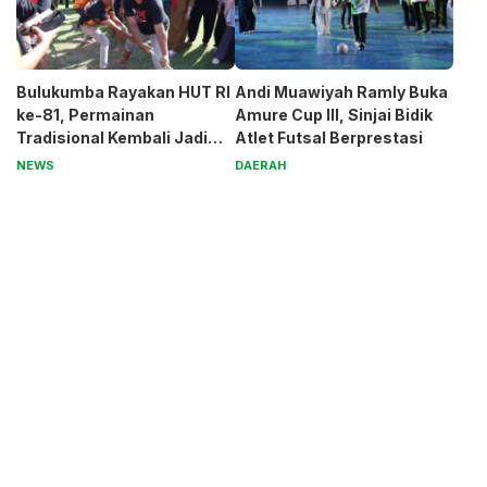
Bulukumba Rayakan HUT RI
Andi Muawiyah Ramly Buka
ke-81, Permainan
Amure Cup III, Sinjai Bidik
Tradisional Kembali Jadi
Atlet Futsal Berprestasi
Magnet
NEWS
DAERAH