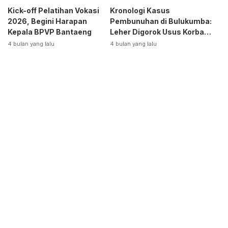
Kick-off Pelatihan Vokasi
Kronologi Kasus
2026, Begini Harapan
Pembunuhan di Bulukumba:
Kepala BPVP Bantaeng
Leher Digorok Usus Korban
Dikeluarkan
4 bulan yang lalu
4 bulan yang lalu