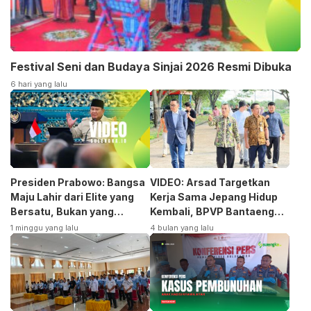
Festival Seni dan Budaya Sinjai 2026 Resmi Dibuka
6 hari yang lalu
Presiden Prabowo: Bangsa
VIDEO: Arsad Targetkan
Maju Lahir dari Elite yang
Kerja Sama Jepang Hidup
Bersatu, Bukan yang
Kembali, BPVP Bantaeng
Terpecah
Siap Bangkitkan Jurusan
1 minggu yang lalu
4 bulan yang lalu
Otomotif