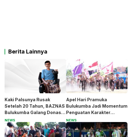
Berita Lainnya
Kaki Palsunya Rusak
Apel Hari Pramuka
Setelah 20 Tahun, BAZNAS
Bulukumba Jadi Momentum
Bulukumba Galang Donasi
Penguatan Karakter
untuk Pak Pardi
Generasi Muda
NEWS
NEWS