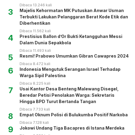
Dibaca 13.246 kali
3
Majelis Kehormatan MK Putuskan Anwar Usman
Terbukti Lakukan Pelanggaran Berat Kode Etik dan
Diberhentikan
Dibaca 11.562 kali
4
Prestisius Ballon d’Or Bukti Ketangguhan Messi
Dalam Dunia Sepakbola
Dibaca 11.493 kali
5
Resmi! Prabowo Umumkan Gibran Cawapres 2024
Dibaca 8.472 kali
6
Indonesia Mengutuk Serangan Israel Terhadap
Warga Sipil Palestina
Dibaca 8.225 kali
7
Usai Kantor Desa Benteng Malewang Disegel,
Beredar Petisi Penolakan Warga: Sekretaris
Hingga BPD Turut Bertanda Tangan
Dibaca 7.733 kali
8
Empat Oknum Polisi di Bulukumba Positif Narkoba
Dibaca 7.128 kali
9
Jokowi Undang Tiga Bacapres di Istana Merdeka