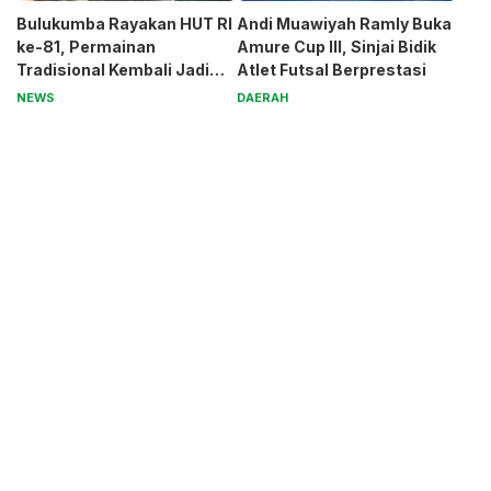
Bulukumba Rayakan HUT RI
Andi Muawiyah Ramly Buka
ke-81, Permainan
Amure Cup III, Sinjai Bidik
Tradisional Kembali Jadi
Atlet Futsal Berprestasi
Magnet
NEWS
DAERAH