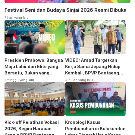
Festival Seni dan Budaya Sinjai 2026 Resmi Dibuka
7 hari yang lalu
Presiden Prabowo: Bangsa
VIDEO: Arsad Targetkan
Maju Lahir dari Elite yang
Kerja Sama Jepang Hidup
Bersatu, Bukan yang
Kembali, BPVP Bantaeng
Terpecah
Siap Bangkitkan Jurusan
1 minggu yang lalu
4 bulan yang lalu
Otomotif
Kick-off Pelatihan Vokasi
Kronologi Kasus
2026, Begini Harapan
Pembunuhan di Bulukumba:
Kepala BPVP Bantaeng
Leher Digorok Usus Korban