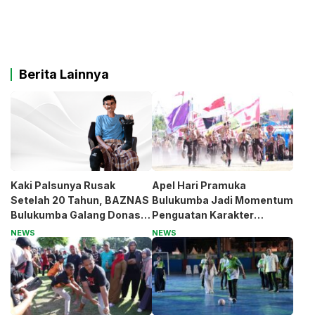
Berita Lainnya
Kaki Palsunya Rusak
Apel Hari Pramuka
Setelah 20 Tahun, BAZNAS
Bulukumba Jadi Momentum
Bulukumba Galang Donasi
Penguatan Karakter
untuk Pak Pardi
Generasi Muda
NEWS
NEWS