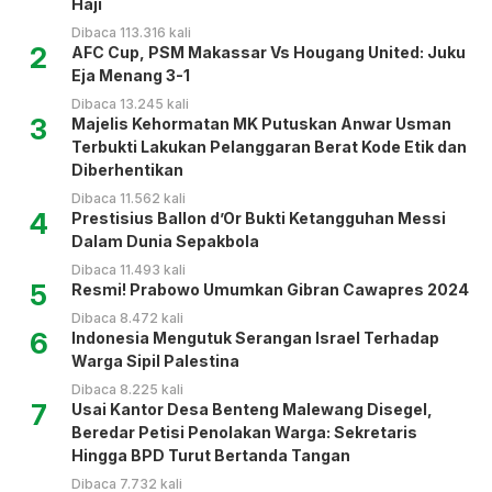
Haji
Dibaca 113.316 kali
2
AFC Cup, PSM Makassar Vs Hougang United: Juku
Eja Menang 3-1
Dibaca 13.245 kali
3
Majelis Kehormatan MK Putuskan Anwar Usman
Terbukti Lakukan Pelanggaran Berat Kode Etik dan
Diberhentikan
Dibaca 11.562 kali
4
Prestisius Ballon d’Or Bukti Ketangguhan Messi
Dalam Dunia Sepakbola
Dibaca 11.493 kali
5
Resmi! Prabowo Umumkan Gibran Cawapres 2024
Dibaca 8.472 kali
6
Indonesia Mengutuk Serangan Israel Terhadap
Warga Sipil Palestina
Dibaca 8.225 kali
7
Usai Kantor Desa Benteng Malewang Disegel,
Beredar Petisi Penolakan Warga: Sekretaris
Hingga BPD Turut Bertanda Tangan
Dibaca 7.732 kali