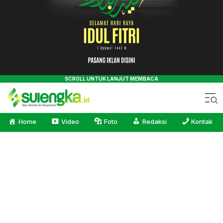
Sulengka.id
Bijak, Mendidik dan Menginspirasi
Home
Video
Foto
Redaksi
Kontak