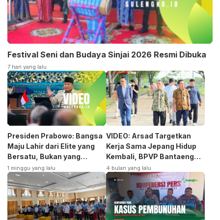
Festival Seni dan Budaya Sinjai 2026 Resmi Dibuka
7 hari yang lalu
Presiden Prabowo: Bangsa
VIDEO: Arsad Targetkan
Maju Lahir dari Elite yang
Kerja Sama Jepang Hidup
Bersatu, Bukan yang
Kembali, BPVP Bantaeng
Terpecah
Siap Bangkitkan Jurusan
1 minggu yang lalu
4 bulan yang lalu
Otomotif