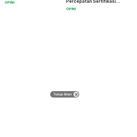
Percepatan Sertifikasi
OPINI
Halal Bagi UMK
OPINI
Tutup Iklan