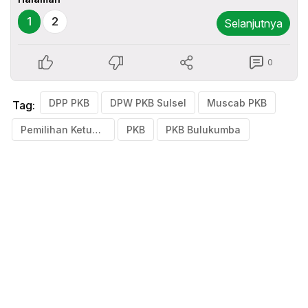
1
2
Selanjutnya
0
DPP PKB
DPW PKB Sulsel
Muscab PKB
Tag:
Pemilihan Ketua PKB
PKB
PKB Bulukumba