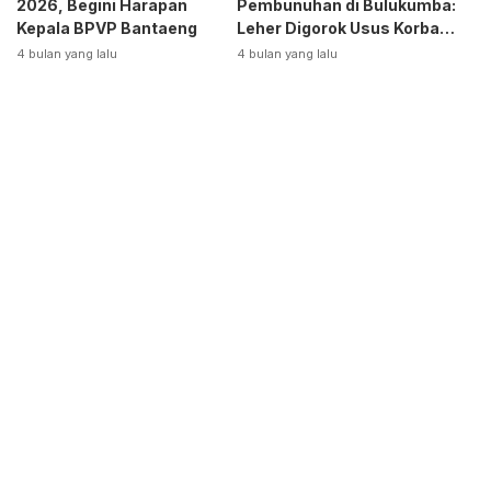
2026, Begini Harapan
Pembunuhan di Bulukumba:
Kepala BPVP Bantaeng
Leher Digorok Usus Korban
Dikeluarkan
4 bulan yang lalu
4 bulan yang lalu