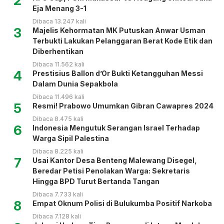
2
Eja Menang 3-1
Dibaca 13.247 kali
3
Majelis Kehormatan MK Putuskan Anwar Usman
Terbukti Lakukan Pelanggaran Berat Kode Etik dan
Diberhentikan
Dibaca 11.562 kali
4
Prestisius Ballon d’Or Bukti Ketangguhan Messi
Dalam Dunia Sepakbola
Dibaca 11.496 kali
5
Resmi! Prabowo Umumkan Gibran Cawapres 2024
Dibaca 8.475 kali
6
Indonesia Mengutuk Serangan Israel Terhadap
Warga Sipil Palestina
Dibaca 8.225 kali
7
Usai Kantor Desa Benteng Malewang Disegel,
Beredar Petisi Penolakan Warga: Sekretaris
Hingga BPD Turut Bertanda Tangan
Dibaca 7.733 kali
8
Empat Oknum Polisi di Bulukumba Positif Narkoba
Dibaca 7.128 kali