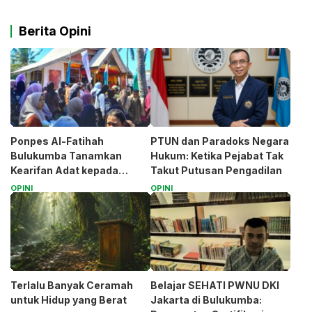
Berita Opini
Ponpes Al-Fatihah
PTUN dan Paradoks Negara
Bulukumba Tanamkan
Hukum: Ketika Pejabat Tak
Kearifan Adat kepada
Takut Putusan Pengadilan
Santri (Bagian 1)
OPINI
OPINI
Terlalu Banyak Ceramah
Belajar SEHATI PWNU DKI
untuk Hidup yang Berat
Jakarta di Bulukumba: