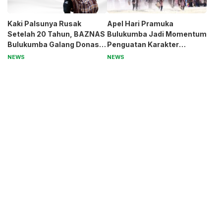
Kaki Palsunya Rusak
Apel Hari Pramuka
Setelah 20 Tahun, BAZNAS
Bulukumba Jadi Momentum
Bulukumba Galang Donasi
Penguatan Karakter
untuk Pak Pardi
Generasi Muda
NEWS
NEWS