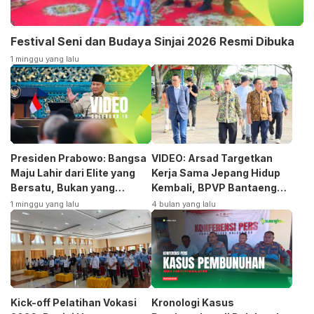
Festival Seni dan Budaya Sinjai 2026 Resmi Dibuka
1 minggu yang lalu
Presiden Prabowo: Bangsa
VIDEO: Arsad Targetkan
Maju Lahir dari Elite yang
Kerja Sama Jepang Hidup
Bersatu, Bukan yang
Kembali, BPVP Bantaeng
Terpecah
Siap Bangkitkan Jurusan
1 minggu yang lalu
4 bulan yang lalu
Otomotif
Kick-off Pelatihan Vokasi
Kronologi Kasus