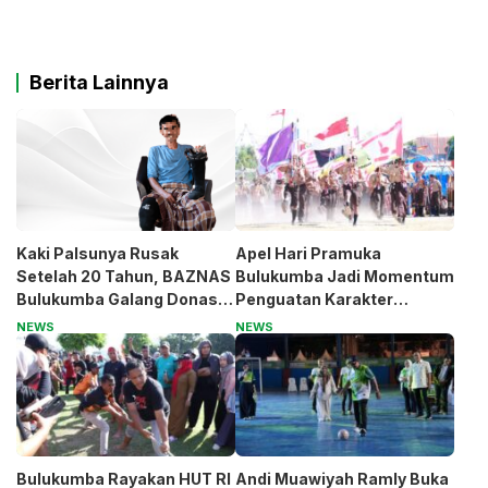
Berita Lainnya
Kaki Palsunya Rusak
Apel Hari Pramuka
Setelah 20 Tahun, BAZNAS
Bulukumba Jadi Momentum
Bulukumba Galang Donasi
Penguatan Karakter
untuk Pak Pardi
Generasi Muda
NEWS
NEWS
Bulukumba Rayakan HUT RI
Andi Muawiyah Ramly Buka