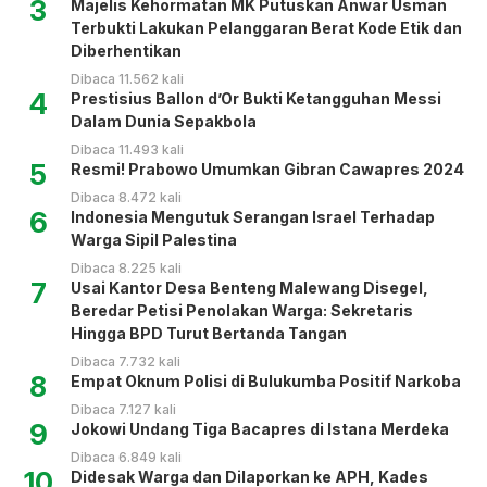
3
Majelis Kehormatan MK Putuskan Anwar Usman
Terbukti Lakukan Pelanggaran Berat Kode Etik dan
Diberhentikan
Dibaca 11.562 kali
4
Prestisius Ballon d’Or Bukti Ketangguhan Messi
Dalam Dunia Sepakbola
Dibaca 11.493 kali
5
Resmi! Prabowo Umumkan Gibran Cawapres 2024
Dibaca 8.472 kali
6
Indonesia Mengutuk Serangan Israel Terhadap
Warga Sipil Palestina
Dibaca 8.225 kali
7
Usai Kantor Desa Benteng Malewang Disegel,
Beredar Petisi Penolakan Warga: Sekretaris
Hingga BPD Turut Bertanda Tangan
Dibaca 7.732 kali
8
Empat Oknum Polisi di Bulukumba Positif Narkoba
Dibaca 7.127 kali
9
Jokowi Undang Tiga Bacapres di Istana Merdeka
Dibaca 6.849 kali
10
Didesak Warga dan Dilaporkan ke APH, Kades