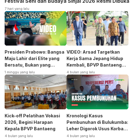
Festival Seni dan Budaya Sinjai 2026 Resmi Dibuka
7 hari yang lalu
Presiden Prabowo: Bangsa
VIDEO: Arsad Targetkan
Maju Lahir dari Elite yang
Kerja Sama Jepang Hidup
Bersatu, Bukan yang
Kembali, BPVP Bantaeng
Terpecah
Siap Bangkitkan Jurusan
1 minggu yang lalu
4 bulan yang lalu
Otomotif
Kick-off Pelatihan Vokasi
Kronologi Kasus
2026, Begini Harapan
Pembunuhan di Bulukumba:
Kepala BPVP Bantaeng
Leher Digorok Usus Korban
Dikeluarkan
4 bulan yang lalu
4 bulan yang lalu