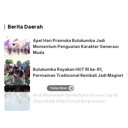
Berita Daerah
Apel Hari Pramuka Bulukumba Jadi
Momentum Penguatan Karakter Generasi
Muda
Bulukumba Rayakan HUT RI ke-81,
Permainan Tradisional Kembali Jadi Magnet
Tutup Iklan
Andi Muawiyah Ramly Buka Amure Cup III,
Sinjai Bidik Atlet Futsal Berprestasi