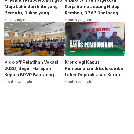
Presiden Prabowo: Bangsa
VIDEO: Arsad Targetkan
Maju Lahir dari Elite yang
Kerja Sama Jepang Hidup
Bersatu, Bukan yang
Kembali, BPVP Bantaeng
Terpecah
Siap Bangkitkan Jurusan
5 hari yang lalu
4 bulan yang lalu
Otomotif
Kick-off Pelatihan Vokasi
Kronologi Kasus
2026, Begini Harapan
Pembunuhan di Bulukumba:
Kepala BPVP Bantaeng
Leher Digorok Usus Korban
Dikeluarkan
4 bulan yang lalu
4 bulan yang lalu