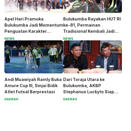
Apel Hari Pramuka
Bulukumba Rayakan HUT RI
Bulukumba Jadi Momentum
ke-81, Permainan
Penguatan Karakter
Tradisional Kembali Jadi
Generasi Muda
Magnet
NEWS
NEWS
Andi Muawiyah Ramly Buka
Dari Toraja Utara ke
Amure Cup III, Sinjai Bidik
Bulukumba, AKBP
Atlet Futsal Berprestasi
Stephanus Luckyto Siap
Jaga Kamtibmas
DAERAH
DAERAH