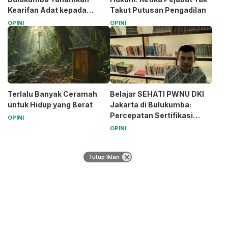
Kearifan Adat kepada
Takut Putusan Pengadilan
Santri (Bagian 1)
OPINI
OPINI
Terlalu Banyak Ceramah
Belajar SEHATI PWNU DKI
untuk Hidup yang Berat
Jakarta di Bulukumba:
Percepatan Sertifikasi
OPINI
Halal Bagi UMK
OPINI
Tutup Iklan