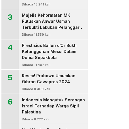
Dibaca 13.241 kali
3
Majelis Kehormatan MK
Putuskan Anwar Usman
Terbukti Lakukan Pelanggaran
Berat Kode Etik dan
Dibaca 11.559 kali
Diberhentikan
4
Prestisius Ballon d’Or Bukti
Ketangguhan Messi Dalam
Dunia Sepakbola
Dibaca 11.487 kali
5
Resmi! Prabowo Umumkan
Gibran Cawapres 2024
Dibaca 8.469 kali
6
Indonesia Mengutuk Serangan
Israel Terhadap Warga Sipil
Palestina
Dibaca 8.222 kali