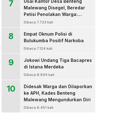
7
Usai Kantor Desa Benteng
Malewang Disegel, Beredar
Petisi Penolakan Warga:
Sekretaris Hingga BPD Turut
Dibaca 7.723 kali
Bertanda Tangan
8
Empat Oknum Polisi di
Bulukumba Positif Narkoba
Dibaca 7.124 kali
9
Jokowi Undang Tiga Bacapres
di Istana Merdeka
Dibaca 6.844 kali
10
Didesak Warga dan Dilaporkan
ke APH, Kades Benteng
Malewang Mengundurkan Diri
Dibaca 6.451 kali