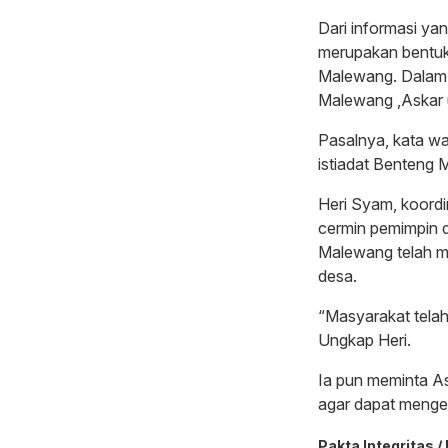
Dari informasi ya
merupakan bentuk
Malewang. Dalam 
Malewang ,Askar u
Pasalnya, kata wa
istiadat Benteng
Heri Syam, koordi
cermin pemimpin d
Malewang telah m
desa.
“Masyarakat telah
Ungkap Heri.
Ia pun meminta As
agar dapat menge
Pakta Integritas / 