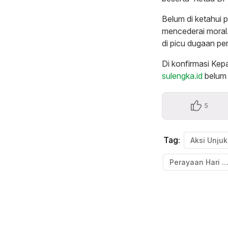
Belum di ketahui 
mencederai moral.
di picu dugaan pe
Di konfirmasi Ke
sulengka.id
belum 
5
Tag:
Aksi Unju
Perayaan Hari Jadi Buluku