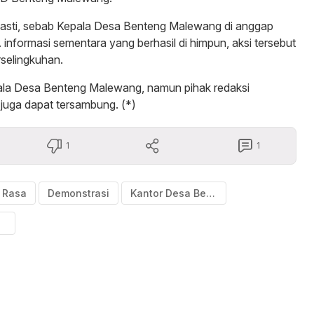
pasti, sebab Kepala Desa Benteng Malewang di anggap
 informasi sementara yang berhasil di himpun, aksi tersebut
rselingkuhan.
pala Desa Benteng Malewang, namun pihak redaksi
juga dapat tersambung. (*)
1
1
k Rasa
Demonstrasi
Kantor Desa Benteng Malewang Disegel Warga
mba