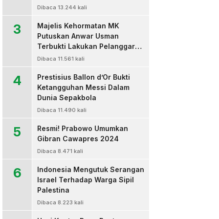
Dibaca 13.244 kali
3
Majelis Kehormatan MK
Putuskan Anwar Usman
Terbukti Lakukan Pelanggaran
Berat Kode Etik dan
Dibaca 11.561 kali
Diberhentikan
4
Prestisius Ballon d’Or Bukti
Ketangguhan Messi Dalam
Dunia Sepakbola
Dibaca 11.490 kali
5
Resmi! Prabowo Umumkan
Gibran Cawapres 2024
Dibaca 8.471 kali
6
Indonesia Mengutuk Serangan
Israel Terhadap Warga Sipil
Palestina
Dibaca 8.223 kali