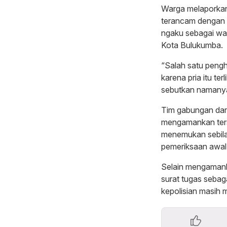
Warga melaporkan
terancam dengan 
ngaku sebagai war
Kota Bulukumba.
“Salah satu pengh
karena pria itu t
sebutkan namany
Tim gabungan dari
mengamankan ters
menemukan sebilah
pemeriksaan awal,
Selain mengamankan
surat tugas sebag
kepolisian masih m