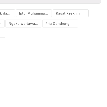
Bawa badik dan ngaku wartawan
Iptu. Muhammad Ali
Kasat Reskrim Polres Bulukumba
n
Ngaku wartawan dan teror warga
Pria Gondrong ngaku wartawan di Bulukumba ditetapkan tersangka
sma Bulukumba