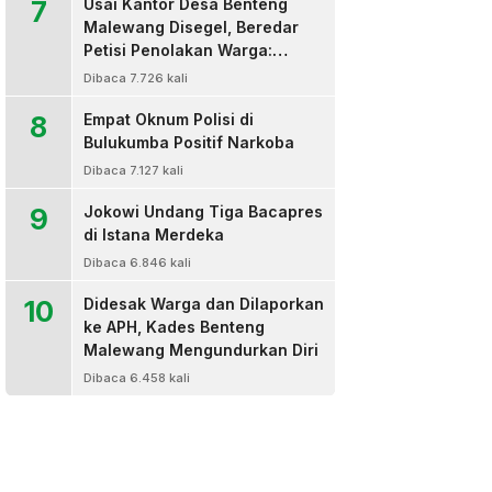
7
Usai Kantor Desa Benteng
Malewang Disegel, Beredar
Petisi Penolakan Warga:
Sekretaris Hingga BPD Turut
Dibaca 7.726 kali
Bertanda Tangan
8
Empat Oknum Polisi di
Bulukumba Positif Narkoba
Dibaca 7.127 kali
9
Jokowi Undang Tiga Bacapres
di Istana Merdeka
Dibaca 6.846 kali
10
Didesak Warga dan Dilaporkan
ke APH, Kades Benteng
Malewang Mengundurkan Diri
Dibaca 6.458 kali