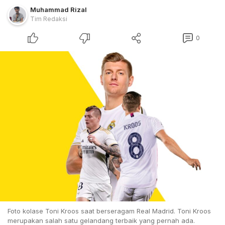
Muhammad Rizal
Tim Redaksi
0
Foto kolase Toni Kroos saat berseragam Real Madrid. Toni Kroos
merupakan salah satu gelandang terbaik yang pernah ada.