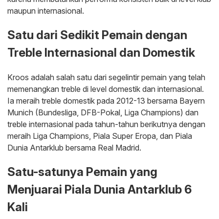
maupun internasional.
Satu dari Sedikit Pemain dengan
Treble Internasional dan Domestik
Kroos adalah salah satu dari segelintir pemain yang telah
memenangkan treble di level domestik dan internasional.
Ia meraih treble domestik pada 2012-13 bersama Bayern
Munich (Bundesliga, DFB-Pokal, Liga Champions) dan
treble internasional pada tahun-tahun berikutnya dengan
meraih Liga Champions, Piala Super Eropa, dan Piala
Dunia Antarklub bersama Real Madrid.
Satu-satunya Pemain yang
Menjuarai Piala Dunia Antarklub 6
Kali