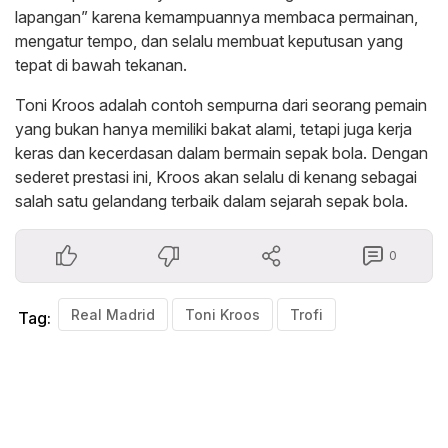
lapangan” karena kemampuannya membaca permainan,
mengatur tempo, dan selalu membuat keputusan yang
tepat di bawah tekanan.
Toni Kroos adalah contoh sempurna dari seorang pemain
yang bukan hanya memiliki bakat alami, tetapi juga kerja
keras dan kecerdasan dalam bermain sepak bola. Dengan
sederet prestasi ini, Kroos akan selalu di kenang sebagai
salah satu gelandang terbaik dalam sejarah sepak bola.
0
Real Madrid
Toni Kroos
Trofi
Tag: