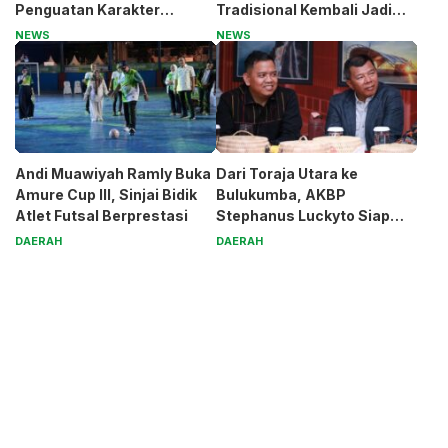
Penguatan Karakter
Tradisional Kembali Jadi
Generasi Muda
Magnet
NEWS
NEWS
Andi Muawiyah Ramly Buka
Dari Toraja Utara ke
Amure Cup III, Sinjai Bidik
Bulukumba, AKBP
Atlet Futsal Berprestasi
Stephanus Luckyto Siap
Jaga Kamtibmas
DAERAH
DAERAH