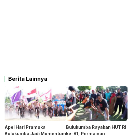
Berita Lainnya
Apel Hari Pramuka
Bulukumba Rayakan HUT RI
Bulukumba Jadi Momentum
ke-81, Permainan