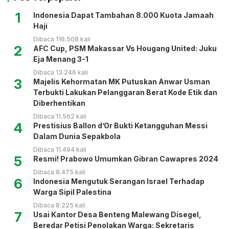
1
Indonesia Dapat Tambahan 8.000 Kuota Jamaah
Haji
Dibaca 116.508 kali
2
AFC Cup, PSM Makassar Vs Hougang United: Juku
Eja Menang 3-1
Dibaca 13.246 kali
3
Majelis Kehormatan MK Putuskan Anwar Usman
Terbukti Lakukan Pelanggaran Berat Kode Etik dan
Diberhentikan
Dibaca 11.562 kali
4
Prestisius Ballon d’Or Bukti Ketangguhan Messi
Dalam Dunia Sepakbola
Dibaca 11.494 kali
5
Resmi! Prabowo Umumkan Gibran Cawapres 2024
Dibaca 8.475 kali
6
Indonesia Mengutuk Serangan Israel Terhadap
Warga Sipil Palestina
Dibaca 8.225 kali
7
Usai Kantor Desa Benteng Malewang Disegel,
Beredar Petisi Penolakan Warga: Sekretaris