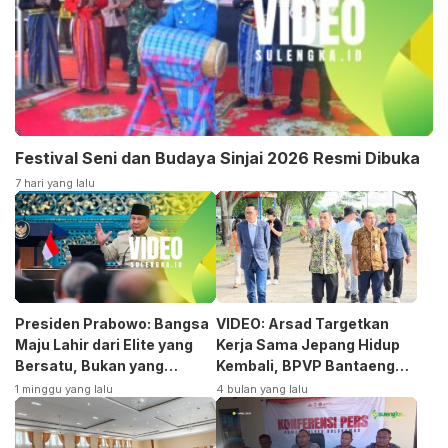
Festival Seni dan Budaya Sinjai 2026 Resmi Dibuka
7 hari yang lalu
Presiden Prabowo: Bangsa
VIDEO: Arsad Targetkan
Maju Lahir dari Elite yang
Kerja Sama Jepang Hidup
Bersatu, Bukan yang
Kembali, BPVP Bantaeng
Terpecah
Siap Bangkitkan Jurusan
1 minggu yang lalu
4 bulan yang lalu
Otomotif