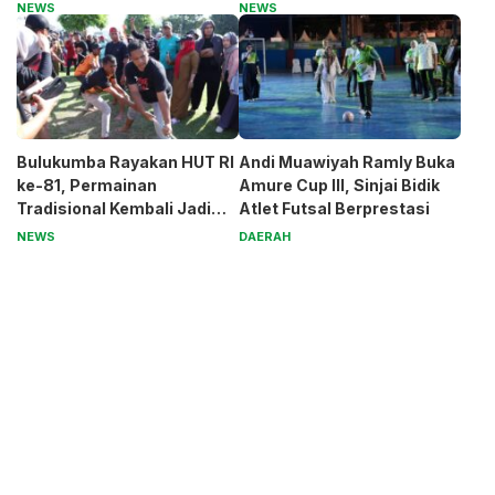
untuk Pak Pardi
Generasi Muda
NEWS
NEWS
Bulukumba Rayakan HUT RI
Andi Muawiyah Ramly Buka
ke-81, Permainan
Amure Cup III, Sinjai Bidik
Tradisional Kembali Jadi
Atlet Futsal Berprestasi
Magnet
NEWS
DAERAH