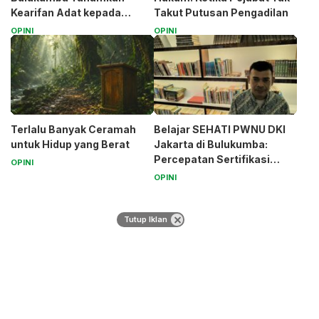
Kearifan Adat kepada
Takut Putusan Pengadilan
Santri (Bagian 1)
OPINI
OPINI
Terlalu Banyak Ceramah
Belajar SEHATI PWNU DKI
untuk Hidup yang Berat
Jakarta di Bulukumba:
Percepatan Sertifikasi
OPINI
Halal Bagi UMK
OPINI
Tutup Iklan