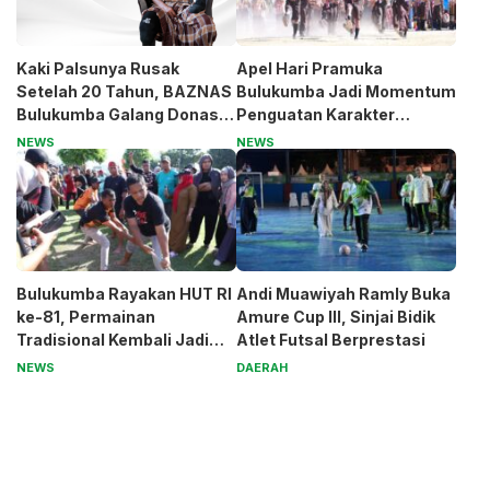
Kaki Palsunya Rusak
Apel Hari Pramuka
Setelah 20 Tahun, BAZNAS
Bulukumba Jadi Momentum
Bulukumba Galang Donasi
Penguatan Karakter
untuk Pak Pardi
Generasi Muda
NEWS
NEWS
Bulukumba Rayakan HUT RI
Andi Muawiyah Ramly Buka
ke-81, Permainan
Amure Cup III, Sinjai Bidik
Tradisional Kembali Jadi
Atlet Futsal Berprestasi
Magnet
NEWS
DAERAH