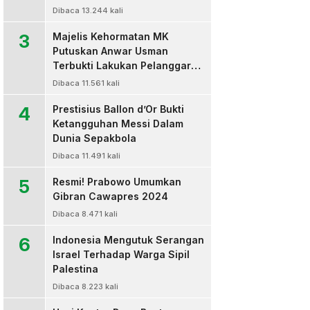
Dibaca 13.244 kali
3
Majelis Kehormatan MK
Putuskan Anwar Usman
Terbukti Lakukan Pelanggaran
Berat Kode Etik dan
Dibaca 11.561 kali
Diberhentikan
4
Prestisius Ballon d’Or Bukti
Ketangguhan Messi Dalam
Dunia Sepakbola
Dibaca 11.491 kali
5
Resmi! Prabowo Umumkan
Gibran Cawapres 2024
Dibaca 8.471 kali
6
Indonesia Mengutuk Serangan
Israel Terhadap Warga Sipil
Palestina
Dibaca 8.223 kali