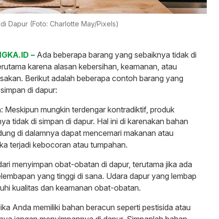
i Dapur (Foto: Charlotte May/Pixels)
GKA.ID –
Ada beberapa barang yang sebaiknya tidak di
terutama karena alasan kebersihan, keamanan, atau
sakan. Berikut adalah beberapa contoh barang yang
 simpan di dapur:
 Meskipun mungkin terdengar kontradiktif, produk
a tidak di simpan di dapur. Hal ini di karenakan bahan
ndung di dalamnya dapat mencemari makanan atau
ika terjadi kebocoran atau tumpahan.
ari menyimpan obat-obatan di dapur, terutama jika ada
lembapan yang tinggi di sana. Udara dapur yang lembap
hi kualitas dan keamanan obat-obatan.
ika Anda memiliki bahan beracun seperti pestisida atau
iknya jangan menyimpannya di dapur. Simpanlah bahan-