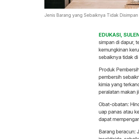
Jenis Barang yang Sebaiknya Tidak Disimpan d
EDUKASI, SULEN
simpan di dapur, 
kemungkinan keru
sebaiknya tidak di
Produk Pembersih:
pembersih sebaikny
kimia yang terka
peralatan makan j
Obat-obatan: Hind
uap panas atau ke
dapat mempengaru
Barang beracun: J
insektisida, seba