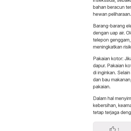
bahan beracun ter
hewan peliharaan
Barang-barang el
dengan uap air. O
telepon genggam, 
meningkatkan risi
Pakaian kotor: Ji
dapur. Pakaian ko
di inginkan. Sela
dan bau makanan,
pakaian.
Dalam hal menyim
kebersihan, keama
tetap terjaga deng
1