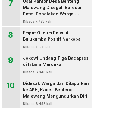
7
Usai Kantor Desa Benteng
Malewang Disegel, Beredar
Petisi Penolakan Warga:
Sekretaris Hingga BPD Turut
Dibaca 7.728 kali
Bertanda Tangan
8
Empat Oknum Polisi di
Bulukumba Positif Narkoba
Dibaca 7.127 kali
9
Jokowi Undang Tiga Bacapres
di Istana Merdeka
Dibaca 6.848 kali
10
Didesak Warga dan Dilaporkan
ke APH, Kades Benteng
Malewang Mengundurkan Diri
Dibaca 6.458 kali