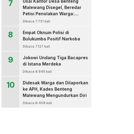
7
Usai Kantor Desa Benteng
Malewang Disegel, Beredar
Petisi Penolakan Warga:
Sekretaris Hingga BPD Turut
Dibaca 7.731 kali
Bertanda Tangan
8
Empat Oknum Polisi di
Bulukumba Positif Narkoba
Dibaca 7.127 kali
9
Jokowi Undang Tiga Bacapres
di Istana Merdeka
Dibaca 6.848 kali
10
Didesak Warga dan Dilaporkan
ke APH, Kades Benteng
Malewang Mengundurkan Diri
Dibaca 6.459 kali