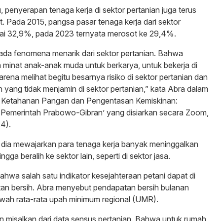
, penyerapan tenaga kerja di sektor pertanian juga terus
. Pada 2015, pangsa pasar tenaga kerja dari sektor
ai 32,9%, pada 2023 ternyata merosot ke 29,4%.
ada fenomena menarik dari sektor pertanian. Bahwa
 minat anak-anak muda untuk berkarya, untuk bekerja di
arena melihat begitu besarnya risiko di sektor pertanian dan
n yang tidak menjamin di sektor pertanian,” kata Abra dalam
 Ketahanan Pangan dan Pengentasan Kemiskinan:
Pemerintah Prabowo-Gibran’ yang disiarkan secara Zoom,
4).
 dia mewajarkan para tenaga kerja banyak meninggalkan
ngga beralih ke sektor lain, seperti di sektor jasa.
ahwa salah satu indikator kesejahteraan petani dapat di
atan bersih. Abra menyebut pendapatan bersih bulanan
awah rata-rata upah minimum regional (UMR).
kan misalkan dari data sensus pertanian. Bahwa untuk rumah