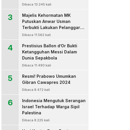
Dibaca 13.245 kali
3
Majelis Kehormatan MK
Putuskan Anwar Usman
Terbukti Lakukan Pelanggaran
Berat Kode Etik dan
Dibaca 11.562 kali
Diberhentikan
4
Prestisius Ballon d’Or Bukti
Ketangguhan Messi Dalam
Dunia Sepakbola
Dibaca 11.493 kali
5
Resmi! Prabowo Umumkan
Gibran Cawapres 2024
Dibaca 8.472 kali
6
Indonesia Mengutuk Serangan
Israel Terhadap Warga Sipil
Palestina
Dibaca 8.225 kali