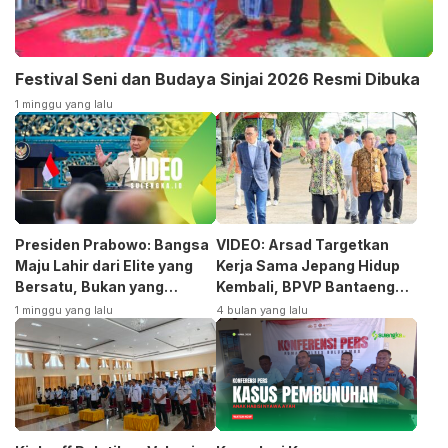
Festival Seni dan Budaya Sinjai 2026 Resmi Dibuka
1 minggu yang lalu
Presiden Prabowo: Bangsa
VIDEO: Arsad Targetkan
Maju Lahir dari Elite yang
Kerja Sama Jepang Hidup
Bersatu, Bukan yang
Kembali, BPVP Bantaeng
Terpecah
Siap Bangkitkan Jurusan
1 minggu yang lalu
4 bulan yang lalu
Otomotif