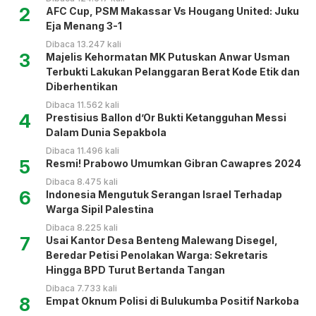
2
AFC Cup, PSM Makassar Vs Hougang United: Juku
Eja Menang 3-1
Dibaca 13.247 kali
3
Majelis Kehormatan MK Putuskan Anwar Usman
Terbukti Lakukan Pelanggaran Berat Kode Etik dan
Diberhentikan
Dibaca 11.562 kali
4
Prestisius Ballon d’Or Bukti Ketangguhan Messi
Dalam Dunia Sepakbola
Dibaca 11.496 kali
5
Resmi! Prabowo Umumkan Gibran Cawapres 2024
Dibaca 8.475 kali
6
Indonesia Mengutuk Serangan Israel Terhadap
Warga Sipil Palestina
Dibaca 8.225 kali
7
Usai Kantor Desa Benteng Malewang Disegel,
Beredar Petisi Penolakan Warga: Sekretaris
Hingga BPD Turut Bertanda Tangan
Dibaca 7.733 kali
8
Empat Oknum Polisi di Bulukumba Positif Narkoba