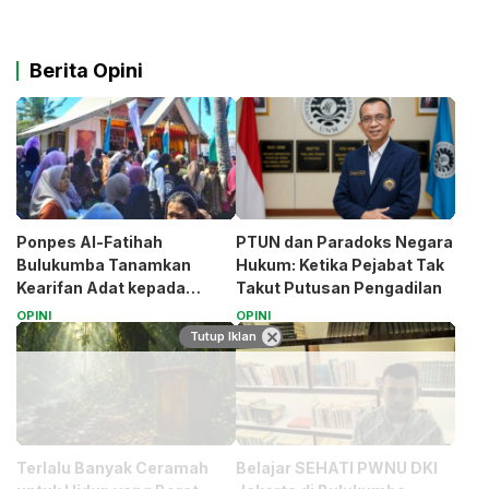
Berita Opini
Ponpes Al-Fatihah
PTUN dan Paradoks Negara
Bulukumba Tanamkan
Hukum: Ketika Pejabat Tak
Kearifan Adat kepada
Takut Putusan Pengadilan
Santri (Bagian 1)
OPINI
OPINI
Tutup Iklan
Terlalu Banyak Ceramah
Belajar SEHATI PWNU DKI