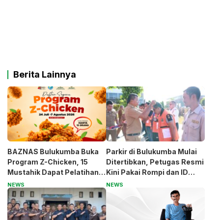
Berita Lainnya
BAZNAS Bulukumba Buka
Parkir di Bulukumba Mulai
Program Z-Chicken, 15
Ditertibkan, Petugas Resmi
Mustahik Dapat Pelatihan
Kini Pakai Rompi dan ID
dan Modal Usaha
Card
NEWS
NEWS