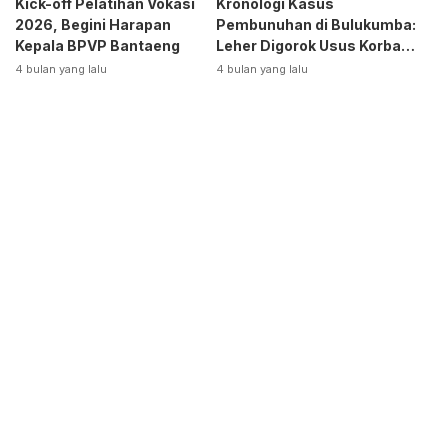
Kick-off Pelatihan Vokasi
Kronologi Kasus
2026, Begini Harapan
Pembunuhan di Bulukumba:
Kepala BPVP Bantaeng
Leher Digorok Usus Korban
Dikeluarkan
4 bulan yang lalu
4 bulan yang lalu