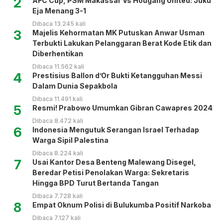
2
AFC Cup, PSM Makassar Vs Hougang United: Juku
Eja Menang 3-1
Dibaca 13.245 kali
3
Majelis Kehormatan MK Putuskan Anwar Usman
Terbukti Lakukan Pelanggaran Berat Kode Etik dan
Diberhentikan
Dibaca 11.562 kali
4
Prestisius Ballon d’Or Bukti Ketangguhan Messi
Dalam Dunia Sepakbola
Dibaca 11.491 kali
5
Resmi! Prabowo Umumkan Gibran Cawapres 2024
Dibaca 8.472 kali
6
Indonesia Mengutuk Serangan Israel Terhadap
Warga Sipil Palestina
Dibaca 8.224 kali
7
Usai Kantor Desa Benteng Malewang Disegel,
Beredar Petisi Penolakan Warga: Sekretaris
Hingga BPD Turut Bertanda Tangan
Dibaca 7.728 kali
8
Empat Oknum Polisi di Bulukumba Positif Narkoba
Dibaca 7.127 kali