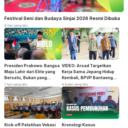
Festival Seni dan Budaya Sinjai 2026 Resmi Dibuka
6 hari yang lalu
Presiden Prabowo: Bangsa
VIDEO: Arsad Targetkan
Maju Lahir dari Elite yang
Kerja Sama Jepang Hidup
Bersatu, Bukan yang
Kembali, BPVP Bantaeng
Terpecah
Siap Bangkitkan Jurusan
7 hari yang lalu
4 bulan yang lalu
Otomotif
Kick-off Pelatihan Vokasi
Kronologi Kasus