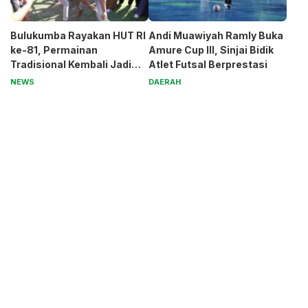
Bulukumba Rayakan HUT RI
Andi Muawiyah Ramly Buka
ke-81, Permainan
Amure Cup III, Sinjai Bidik
Tradisional Kembali Jadi
Atlet Futsal Berprestasi
Magnet
NEWS
DAERAH