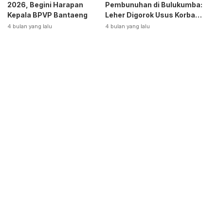
2026, Begini Harapan
Pembunuhan di Bulukumba:
Kepala BPVP Bantaeng
Leher Digorok Usus Korban
Dikeluarkan
4 bulan yang lalu
4 bulan yang lalu