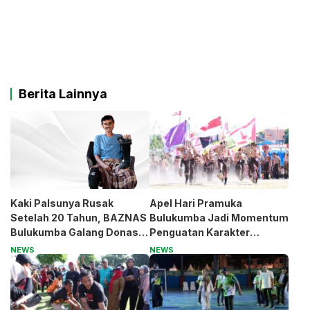
Berita Lainnya
Kaki Palsunya Rusak
Apel Hari Pramuka
Setelah 20 Tahun, BAZNAS
Bulukumba Jadi Momentum
Bulukumba Galang Donasi
Penguatan Karakter
untuk Pak Pardi
Generasi Muda
NEWS
NEWS