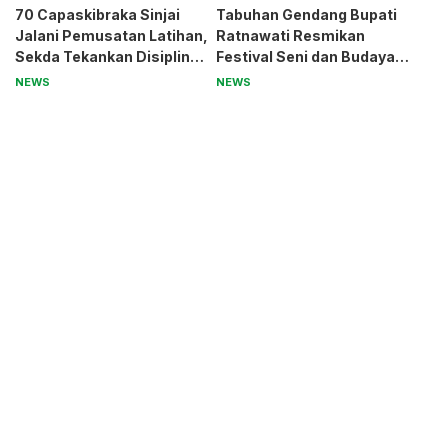
70 Capaskibraka Sinjai
Tabuhan Gendang Bupati
Jalani Pemusatan Latihan,
Ratnawati Resmikan
Sekda Tekankan Disiplin
Festival Seni dan Budaya
dan Nasionalisme
Sinjai, Benteng Balangnipa
NEWS
NEWS
Jadi Pusat Perayaan
Tradisi