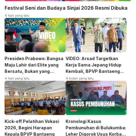
Festival Seni dan Budaya Sinjai 2026 Resmi Dibuka
4 hari yang lalu
Presiden Prabowo: Bangsa
VIDEO: Arsad Targetkan
Maju Lahir dari Elite yang
Kerja Sama Jepang Hidup
Bersatu, Bukan yang
Kembali, BPVP Bantaeng
Terpecah
Siap Bangkitkan Jurusan
4 hari yang lalu
4 bulan yang lalu
Otomotif
Kick-off Pelatihan Vokasi
Kronologi Kasus
2026, Begini Harapan
Pembunuhan di Bulukumba:
Kepala BPVP Bantaeng
Leher Digorok Usus Korban