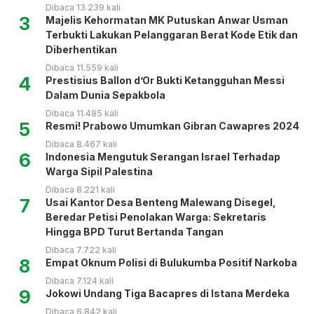
Dibaca 13.239 kali
3
Majelis Kehormatan MK Putuskan Anwar Usman
Terbukti Lakukan Pelanggaran Berat Kode Etik dan
Diberhentikan
Dibaca 11.559 kali
4
Prestisius Ballon d’Or Bukti Ketangguhan Messi
Dalam Dunia Sepakbola
Dibaca 11.485 kali
5
Resmi! Prabowo Umumkan Gibran Cawapres 2024
Dibaca 8.467 kali
6
Indonesia Mengutuk Serangan Israel Terhadap
Warga Sipil Palestina
Dibaca 8.221 kali
7
Usai Kantor Desa Benteng Malewang Disegel,
Beredar Petisi Penolakan Warga: Sekretaris
Hingga BPD Turut Bertanda Tangan
Dibaca 7.722 kali
8
Empat Oknum Polisi di Bulukumba Positif Narkoba
Dibaca 7.124 kali
9
Jokowi Undang Tiga Bacapres di Istana Merdeka
Dibaca 6.842 kali