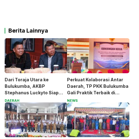
Berita Lainnya
Dari Toraja Utara ke
Perkuat Kolaborasi Antar
Bulukumba, AKBP
Daerah, TP PKK Bulukumba
Stephanus Luckyto Siap
Gali Praktik Terbaik di
Jaga Kamtibmas
Kabupaten Malang
DAERAH
NEWS