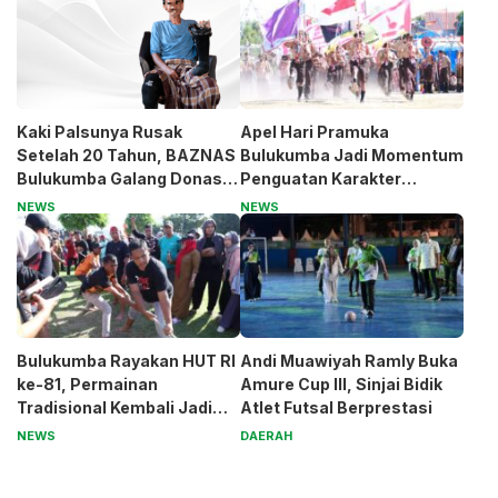
Kaki Palsunya Rusak
Apel Hari Pramuka
Setelah 20 Tahun, BAZNAS
Bulukumba Jadi Momentum
Bulukumba Galang Donasi
Penguatan Karakter
untuk Pak Pardi
Generasi Muda
NEWS
NEWS
Bulukumba Rayakan HUT RI
Andi Muawiyah Ramly Buka
ke-81, Permainan
Amure Cup III, Sinjai Bidik
Tradisional Kembali Jadi
Atlet Futsal Berprestasi
Magnet
NEWS
DAERAH