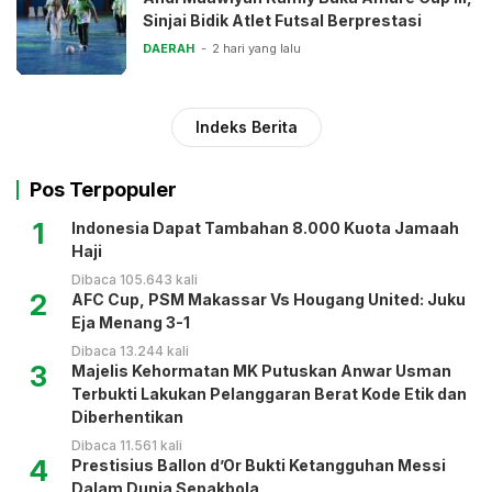
Sinjai Bidik Atlet Futsal Berprestasi
DAERAH
2 hari yang lalu
Indeks Berita
Pos Terpopuler
1
Indonesia Dapat Tambahan 8.000 Kuota Jamaah
Haji
Dibaca 105.643 kali
2
AFC Cup, PSM Makassar Vs Hougang United: Juku
Eja Menang 3-1
Dibaca 13.244 kali
3
Majelis Kehormatan MK Putuskan Anwar Usman
Terbukti Lakukan Pelanggaran Berat Kode Etik dan
Diberhentikan
Dibaca 11.561 kali
4
Prestisius Ballon d’Or Bukti Ketangguhan Messi
Dalam Dunia Sepakbola