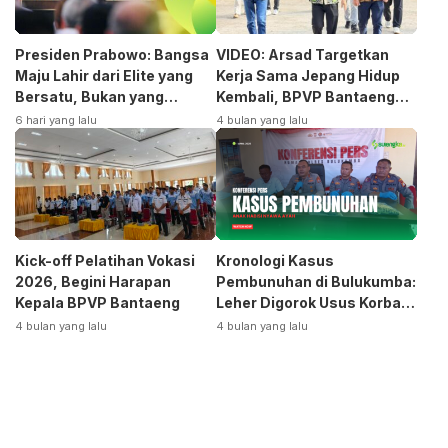
Presiden Prabowo: Bangsa
VIDEO: Arsad Targetkan
Maju Lahir dari Elite yang
Kerja Sama Jepang Hidup
Bersatu, Bukan yang
Kembali, BPVP Bantaeng
Terpecah
Siap Bangkitkan Jurusan
6 hari yang lalu
4 bulan yang lalu
Otomotif
Kick-off Pelatihan Vokasi
Kronologi Kasus
2026, Begini Harapan
Pembunuhan di Bulukumba:
Kepala BPVP Bantaeng
Leher Digorok Usus Korban
Dikeluarkan
4 bulan yang lalu
4 bulan yang lalu