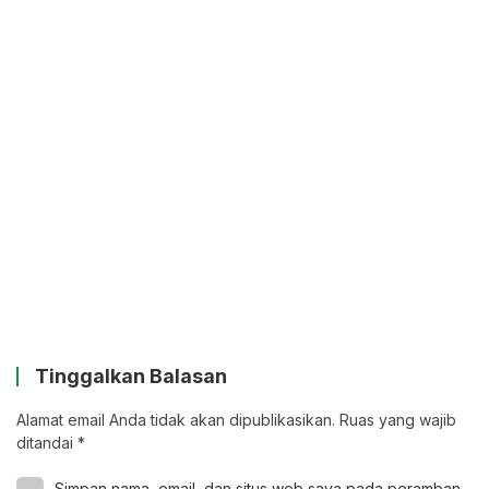
Tinggalkan Balasan
Alamat email Anda tidak akan dipublikasikan.
Ruas yang wajib
ditandai
*
Simpan nama, email, dan situs web saya pada peramban