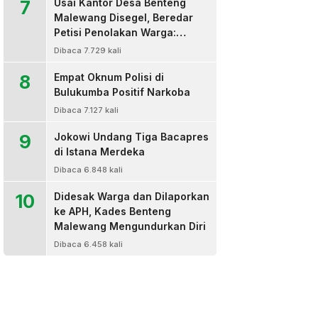
7
Usai Kantor Desa Benteng
Malewang Disegel, Beredar
Petisi Penolakan Warga:
Sekretaris Hingga BPD Turut
Dibaca 7.729 kali
Bertanda Tangan
8
Empat Oknum Polisi di
Bulukumba Positif Narkoba
Dibaca 7.127 kali
9
Jokowi Undang Tiga Bacapres
di Istana Merdeka
Dibaca 6.848 kali
10
Didesak Warga dan Dilaporkan
ke APH, Kades Benteng
Malewang Mengundurkan Diri
Dibaca 6.458 kali