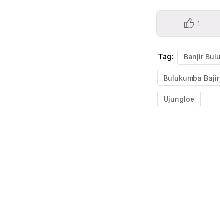
1
Tag:
Banjir Bu
Bulukumba Bajir
Ujungloe