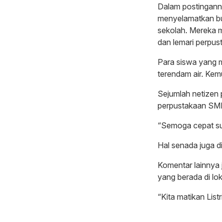
Dalam postingannya
menyelamatkan buk
sekolah. Mereka 
dan lemari perpus
Para siswa yang 
terendam air. Kem
Sejumlah netizen p
perpustakaan SMP 
“Semoga cepat sur
Hal senada juga di
Komentar lainnya 
yang berada di loka
“Kita matikan Listri