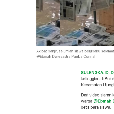
Akibat banjir, sejumlah siswa berjibaku sela
@Ebmah Dwiesastra Paeba Connah
SULENGKA.ID, 
ketinggian di Bu
Kecamatan Ujunglo
Dari video siaran
warga
@Ebmah D
betis para siswa.