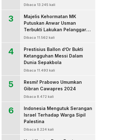
Dibaca 13.245 kali
3
Majelis Kehormatan MK
Putuskan Anwar Usman
Terbukti Lakukan Pelanggaran
Berat Kode Etik dan
Dibaca 11.562 kali
Diberhentikan
4
Prestisius Ballon d’Or Bukti
Ketangguhan Messi Dalam
Dunia Sepakbola
Dibaca 11.493 kali
5
Resmi! Prabowo Umumkan
Gibran Cawapres 2024
Dibaca 8.472 kali
6
Indonesia Mengutuk Serangan
Israel Terhadap Warga Sipil
Palestina
Dibaca 8.224 kali