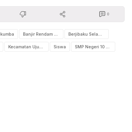
0
lukumba
Banjir Rendam Perpustakaan
Berjibaku Selamatkan Buku
Kecamatan Ujungloe
Siswa
SMP Negeri 10 Bulukumba