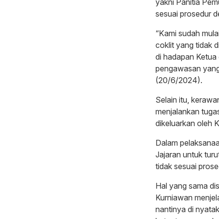
yakni Panitia Pemu
sesuai prosedur d
“Kami sudah mulai
coklit yang tidak 
di hadapan Ketua
pengawasan yang 
(20/6/2024).
Selain itu, keraw
menjalankan tugas
dikeluarkan oleh
Dalam pelaksanaa
Jajaran untuk turu
tidak sesuai prose
Hal yang sama d
Kurniawan menjela
nantinya di nyata