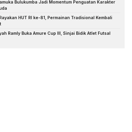
Pramuka Bulukumba Jadi Momentum Penguatan Karakter
uda
ayakan HUT RI ke-81, Permainan Tradisional Kembali
t
h Ramly Buka Amure Cup III, Sinjai Bidik Atlet Futsal