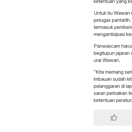
ketentuan yang be
Untuk itu Wawan 
petugas pantarlih
termasuk pemberian
mengantisipasi kes
Panwascam harus 
begitupun jajaran
urai Wawan.
“Kita memang ser
imbauan sudah ki
pelanggaran di la
saran perbaikan ti
ketentuan peratu