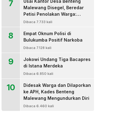
7
Usai Kantor Desa Benteng
Malewang Disegel, Beredar
Petisi Penolakan Warga:
Sekretaris Hingga BPD Turut
Dibaca 7.733 kali
Bertanda Tangan
8
Empat Oknum Polisi di
Bulukumba Positif Narkoba
Dibaca 7.128 kali
9
Jokowi Undang Tiga Bacapres
di Istana Merdeka
Dibaca 6.850 kali
10
Didesak Warga dan Dilaporkan
ke APH, Kades Benteng
Malewang Mengundurkan Diri
Dibaca 6.460 kali