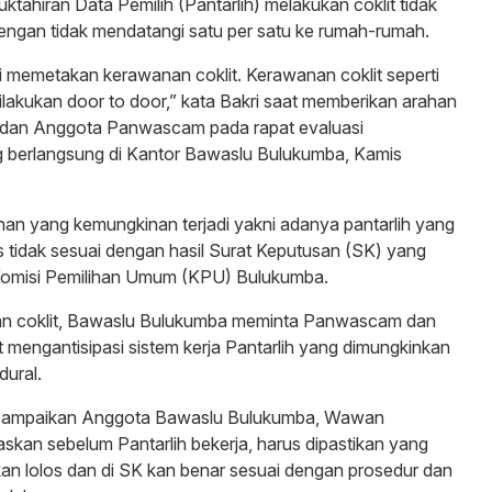
ktahiran Data Pemilih (Pantarlih) melakukan coklit tidak
engan tidak mendatangi satu per satu ke rumah-rumah.
 memetakan kerawanan coklit. Kerawanan coklit seperti
dilakukan door to door,” kata Bakri saat memberikan arahan
 dan Anggota Panwascam pada rapat evaluasi
berlangsung di Kantor Bawaslu Bulukumba, Kamis
anan yang kemungkinan terjadi yakni adanya pantarlih yang
 tidak sesuai dengan hasil Surat Keputusan (SK) yang
 Komisi Pemilihan Umum (KPU) Bulukumba.
n coklit, Bawaslu Bulukumba meminta Panwascam dan
t mengantisipasi sistem kerja Pantarlih yang dimungkinkan
dural.
isampaikan Anggota Bawaslu Bulukumba, Wawan
skan sebelum Pantarlih bekerja, harus dipastikan yang
kan lolos dan di SK kan benar sesuai dengan prosedur dan