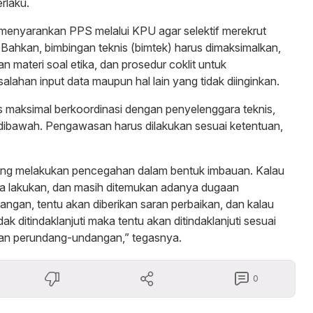
rlaku.
menyarankan PPS melalui KPU agar selektif merekrut
. Bahkan, bimbingan teknis (bimtek) harus dimaksimalkan,
 materi soal etika, dan prosedur coklit untuk
alahan input data maupun hal lain yang tidak diinginkan.
maksimal berkoordinasi dengan penyelenggara teknis,
 dibawah. Pengawasan harus dilakukan sesuai ketentuan,
ing melakukan pencegahan dalam bentuk imbauan. Kalau
ta lakukan, dan masih ditemukan adanya dugaan
pangan, tentu akan diberikan saran perbaikan, dan kalau
dak ditindaklanjuti maka tentu akan ditindaklanjuti sesuai
ran perundang-undangan,” tegasnya.
0