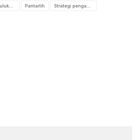
Bawaslu Bulukumba
Pantarlih
Strategi pengawasan