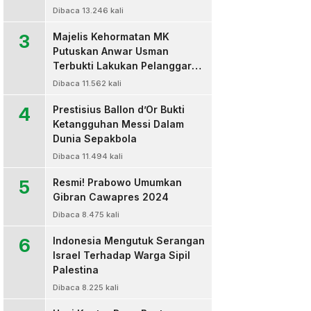
Dibaca 13.246 kali
3
Majelis Kehormatan MK
Putuskan Anwar Usman
Terbukti Lakukan Pelanggaran
Berat Kode Etik dan
Dibaca 11.562 kali
Diberhentikan
4
Prestisius Ballon d’Or Bukti
Ketangguhan Messi Dalam
Dunia Sepakbola
Dibaca 11.494 kali
5
Resmi! Prabowo Umumkan
Gibran Cawapres 2024
Dibaca 8.475 kali
6
Indonesia Mengutuk Serangan
Israel Terhadap Warga Sipil
Palestina
Dibaca 8.225 kali