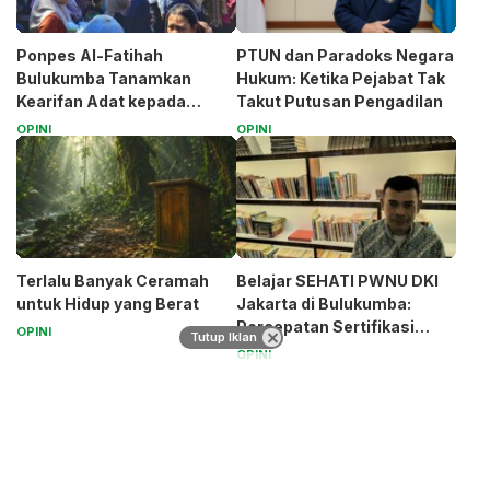
Ponpes Al-Fatihah
PTUN dan Paradoks Negara
Bulukumba Tanamkan
Hukum: Ketika Pejabat Tak
Kearifan Adat kepada
Takut Putusan Pengadilan
Santri (Bagian 1)
OPINI
OPINI
Terlalu Banyak Ceramah
Belajar SEHATI PWNU DKI
untuk Hidup yang Berat
Jakarta di Bulukumba:
Percepatan Sertifikasi
OPINI
Tutup Iklan
Halal Bagi UMK
OPINI