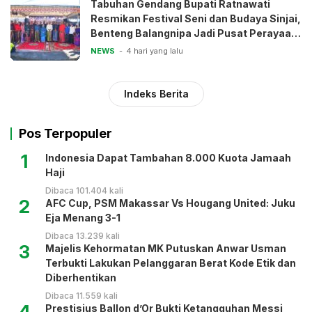
Tabuhan Gendang Bupati Ratnawati
Resmikan Festival Seni dan Budaya Sinjai,
Benteng Balangnipa Jadi Pusat Perayaan
Tradisi
NEWS
4 hari yang lalu
Indeks Berita
Pos Terpopuler
1
Indonesia Dapat Tambahan 8.000 Kuota Jamaah
Haji
Dibaca 101.404 kali
2
AFC Cup, PSM Makassar Vs Hougang United: Juku
Eja Menang 3-1
Dibaca 13.239 kali
3
Majelis Kehormatan MK Putuskan Anwar Usman
Terbukti Lakukan Pelanggaran Berat Kode Etik dan
Diberhentikan
Dibaca 11.559 kali
4
Prestisius Ballon d’Or Bukti Ketangguhan Messi