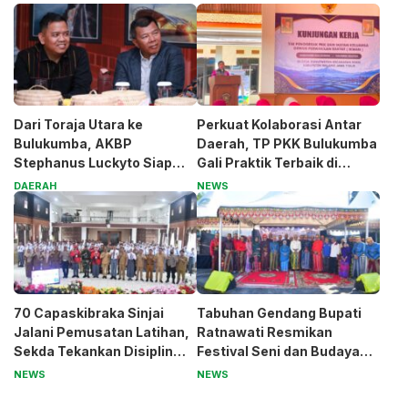
Dari Toraja Utara ke
Perkuat Kolaborasi Antar
Bulukumba, AKBP
Daerah, TP PKK Bulukumba
Stephanus Luckyto Siap
Gali Praktik Terbaik di
Jaga Kamtibmas
Kabupaten Malang
DAERAH
NEWS
70 Capaskibraka Sinjai
Tabuhan Gendang Bupati
Jalani Pemusatan Latihan,
Ratnawati Resmikan
Sekda Tekankan Disiplin
Festival Seni dan Budaya
dan Nasionalisme
Sinjai, Benteng Balangnipa
NEWS
NEWS
Jadi Pusat Perayaan