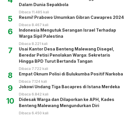
Dalam Dunia Sepakbola
Dibaca 11.485 kali
5
Resmi! Prabowo Umumkan Gibran Cawapres 2024
Dibaca 8.467 kali
6
Indonesia Mengutuk Serangan Israel Terhadap
Warga Sipil Palestina
Dibaca 8.221 kali
7
Usai Kantor Desa Benteng Malewang Disegel,
Beredar Petisi Penolakan Warga: Sekretaris
Hingga BPD Turut Bertanda Tangan
Dibaca 7.722 kali
8
Empat Oknum Polisi di Bulukumba Positif Narkoba
Dibaca 7.124 kali
9
Jokowi Undang Tiga Bacapres di Istana Merdeka
Dibaca 6.842 kali
10
Didesak Warga dan Dilaporkan ke APH, Kades
Benteng Malewang Mengundurkan Diri
Dibaca 6.450 kali