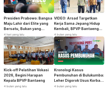
Presiden Prabowo: Bangsa
VIDEO: Arsad Targetkan
Maju Lahir dari Elite yang
Kerja Sama Jepang Hidup
Bersatu, Bukan yang
Kembali, BPVP Bantaeng
Terpecah
Siap Bangkitkan Jurusan
4 hari yang lalu
4 bulan yang lalu
Otomotif
Kick-off Pelatihan Vokasi
Kronologi Kasus
2026, Begini Harapan
Pembunuhan di Bulukumba:
Kepala BPVP Bantaeng
Leher Digorok Usus Korban
Dikeluarkan
4 bulan yang lalu
4 bulan yang lalu