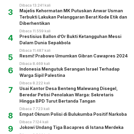
Dibaca 13.241 kali
3
Majelis Kehormatan MK Putuskan Anwar Usman
Terbukti Lakukan Pelanggaran Berat Kode Etik dan
Diberhentikan
Dibaca 11.559 kali
4
Prestisius Ballon d’Or Bukti Ketangguhan Messi
Dalam Dunia Sepakbola
Dibaca 11.487 kali
5
Resmi! Prabowo Umumkan Gibran Cawapres 2024
Dibaca 8.469 kali
6
Indonesia Mengutuk Serangan Israel Terhadap
Warga Sipil Palestina
Dibaca 8.222 kali
7
Usai Kantor Desa Benteng Malewang Disegel,
Beredar Petisi Penolakan Warga: Sekretaris
Hingga BPD Turut Bertanda Tangan
Dibaca 7.723 kali
8
Empat Oknum Polisi di Bulukumba Positif Narkoba
Dibaca 7.124 kali
9
Jokowi Undang Tiga Bacapres di Istana Merdeka