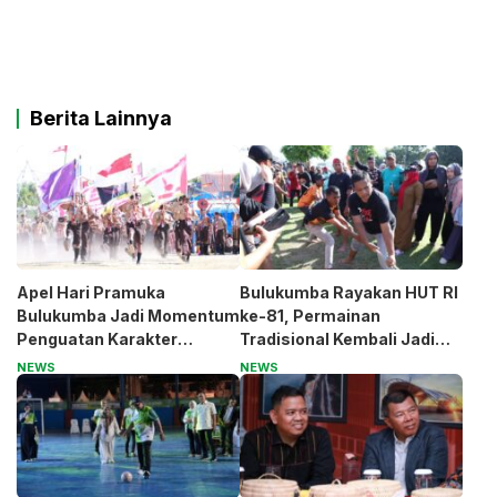
Berita Lainnya
Apel Hari Pramuka
Bulukumba Rayakan HUT RI
Bulukumba Jadi Momentum
ke-81, Permainan
Penguatan Karakter
Tradisional Kembali Jadi
Generasi Muda
Magnet
NEWS
NEWS