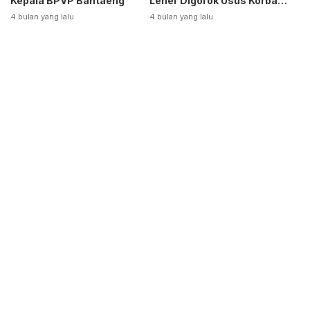
Kepala BPVP Bantaeng
Leher Digorok Usus Korban
Dikeluarkan
4 bulan yang lalu
4 bulan yang lalu