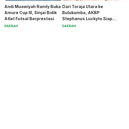
Andi Muawiyah Ramly Buka
Dari Toraja Utara ke
Amure Cup III, Sinjai Bidik
Bulukumba, AKBP
Atlet Futsal Berprestasi
Stephanus Luckyto Siap
Jaga Kamtibmas
DAERAH
DAERAH