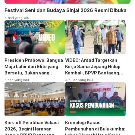
Festival Seni dan Budaya Sinjai 2026 Resmi Dibuka
4 hari yang lalu
Presiden Prabowo: Bangsa
VIDEO: Arsad Targetkan
Maju Lahir dari Elite yang
Kerja Sama Jepang Hidup
Bersatu, Bukan yang
Kembali, BPVP Bantaeng
Terpecah
Siap Bangkitkan Jurusan
5 hari yang lalu
4 bulan yang lalu
Otomotif
Kick-off Pelatihan Vokasi
Kronologi Kasus
2026, Begini Harapan
Pembunuhan di Bulukumba: