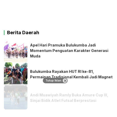
Berita Daerah
Apel Hari Pramuka Bulukumba Jadi
Momentum Penguatan Karakter Generasi
Muda
Bulukumba Rayakan HUT RI ke-81,
Permainan Tradisional Kembali Jadi Magnet
Tutup Iklan
Andi Muawiyah Ramly Buka Amure Cup III,
Sinjai Bidik Atlet Futsal Berprestasi